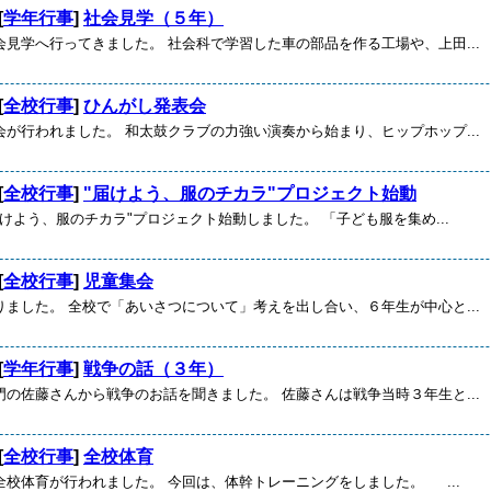
[
学年行事
]
社会見学（５年）
会見学へ行ってきました。 社会科で学習した車の部品を作る工場や、上田...
[
全校行事
]
ひんがし発表会
会が行われました。 和太鼓クラブの力強い演奏から始まり、ヒップホップ...
[
全校行事
]
"届けよう、服のチカラ"プロジェクト始動
届けよう、服のチカラ"プロジェクト始動しました。 「子ども服を集め...
[
全校行事
]
児童集会
りました。 全校で「あいさつについて」考えを出し合い、６年生が中心と...
[
学年行事
]
戦争の話（３年）
門の佐藤さんから戦争のお話を聞きました。 佐藤さんは戦争当時３年生と...
[
全校行事
]
全校体育
全校体育が行われました。 今回は、体幹トレーニングをしました。 ...