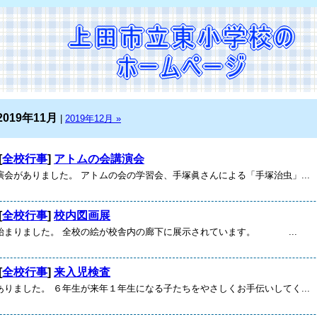
2019年11月
|
2019年12月 »
[
全校行事
]
アトムの会講演会
演会がありました。 アトムの会の学習会、手塚眞さんによる「手塚治虫」...
[
全校行事
]
校内図画展
始まりました。 全校の絵が校舎内の廊下に展示されています。 ...
[
全校行事
]
来入児検査
ありました。 ６年生が来年１年生になる子たちをやさしくお手伝いしてく...