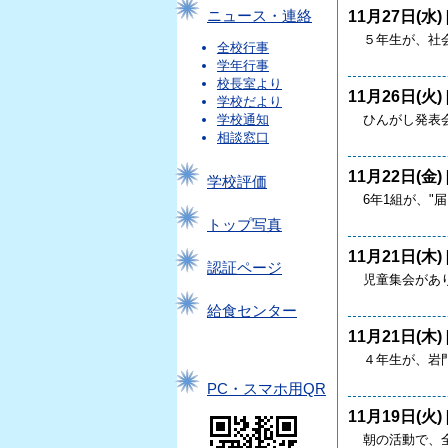
11月27日(水) 
ニュース・連絡
５年生が、社
全校行事
学年行事
校長室より
11月26日(火) 
学校だより
ひんがし発表
学校通知
相談窓口
11月22日(金) 
学校評価
6年1組が、"
トップ写真
11月21日(木) 
認証ページ
児童集会があ
給食センター
11月21日(木) 
４年生が、岩
PC・スマホ用QR
11月19日(火) 
朝の活動で、