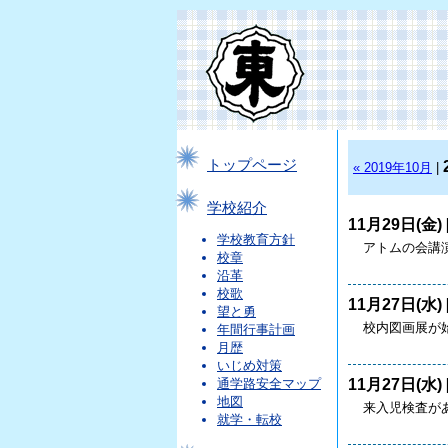
トップページ
« 2019年10月
|
学校紹介
11月29日(金) 
学校教育方針
アトムの会講
校章
沿革
校歌
11月27日(水) 
望と勇
校内図画展が
年間行事計画
月歴
いじめ対策
11月27日(水) 
通学路安全マップ
地図
来入児検査が
就学・転校