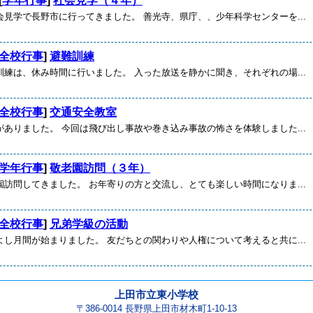
[
学年行事
]
社会見学（４年）
会見学で長野市に行ってきました。 善光寺、県庁、、少年科学センターを...
全校行事
]
避難訓練
訓練は、休み時間に行いました。 入った放送を静かに聞き、それぞれの場...
全校行事
]
交通安全教室
がありました。 今回は飛び出し事故や巻き込み事故の怖さを体験しました...
学年行事
]
敬老園訪問（３年）
園訪問してきました。 お年寄りの方と交流し、とても楽しい時間になりま...
全校行事
]
兄弟学級の活動
よし月間が始まりました。 友だちとの関わりや人権について考えると共に...
上田市立東小学校
〒386-0014 長野県上田市材木町1-10-13