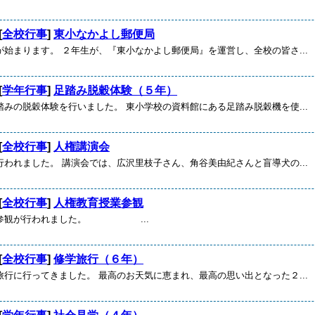
[
全校行事
]
東小なかよし郵便局
が始まります。 ２年生が、『東小なかよし郵便局』を運営し、全校の皆さ...
[
学年行事
]
足踏み脱穀体験（５年）
踏みの脱穀体験を行いました。 東小学校の資料館にある足踏み脱穀機を使...
[
全校行事
]
人権講演会
行われました。 講演会では、広沢里枝子さん、角谷美由紀さんと盲導犬の...
[
全校行事
]
人権教育授業参観
業参観が行われました。 ...
[
全校行事
]
修学旅行（６年）
旅行に行ってきました。 最高のお天気に恵まれ、最高の思い出となった２...