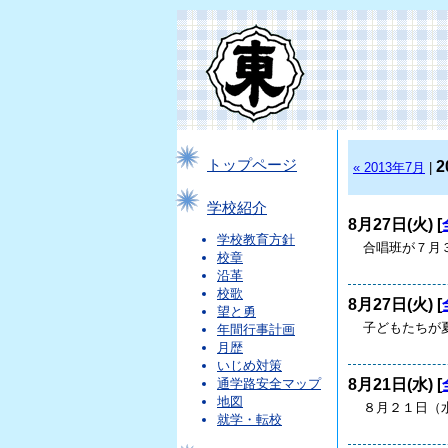
トップページ
2
« 2013年7月
|
学校紹介
8月27日(火) [
学校教育方針
合唱班が７月３
校章
沿革
校歌
8月27日(火) [
望と勇
子どもたちが
年間行事計画
月歴
いじめ対策
8月21日(水) [
通学路安全マップ
地図
８月２１日（
就学・転校