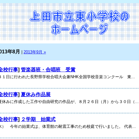
013年8月
|
2013年9月 »
全校行事
]
管楽器班・合唱班 受賞
１日に行われた長野県学校合唱大会兼NHK全国学校音楽コンクール 東...
全校行事
]
夏休み作品展
夏休みに作成した工作や自由研究の作品が、８月２６日（月）から３０日（...
全校行事
]
２学期 始業式
水） 今年の始業式は、体育館の耐震工事のため校庭で行いました。 代表...