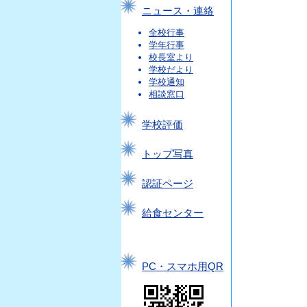
ニュース・連絡
全校行事
学年行事
校長室より
学校だより
学校通知
相談窓口
学校評価
トップ写真
認証ページ
給食センター
PC・スマホ用QR