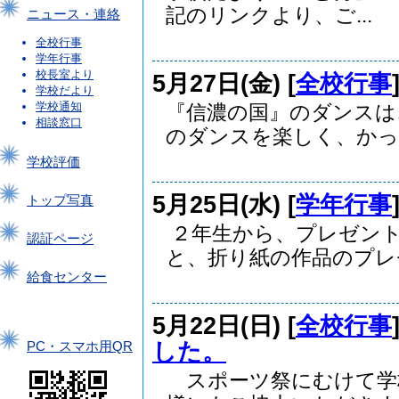
記のリンクより、ご...
ニュース・連絡
全校行事
学年行事
校長室より
5月27日(金) [
全校行事
学校だより
学校通知
『信濃の国』のダンスは
相談窓口
のダンスを楽しく、かっこ
学校評価
5月25日(水) [
学年行事
トップ写真
２年生から、プレゼン
認証ページ
と、折り紙の作品のプレゼ
給食センター
5月22日(日) [
全校行事
した。
PC・スマホ用QR
スポーツ祭にむけて学