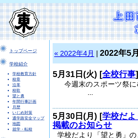
2022年5
トップページ
« 2022年4月
|
学校紹介
5月31日(火) [
全校行事
学校教育方針
校章
今週末のスポーツ祭に
沿革
校歌
...
望と勇
年間行事計画
月歴
いじめ対策
5月30日(月) [
学校だよ
通学路安全マップ
掲載のお知らせ
地図
就学・転校
学校だより「望と勇」の、