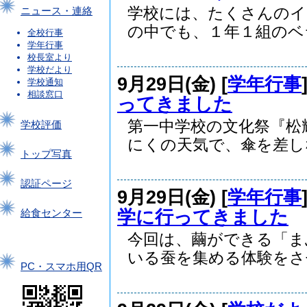
学校には、たくさんのイ
ニュース・連絡
の中でも、１年１組のベラ
全校行事
学年行事
校長室より
学校だより
9月29日(金) [
学年行事
学校通知
相談窓口
ってきました
第一中学校の文化祭『松
学校評価
にくの天気で、傘を差しな.
トップ写真
認証ページ
9月29日(金) [
学年行事
学に行ってきました
給食センター
今回は、繭ができる「ま
いる蚕を集める体験をさせ.
PC・スマホ用QR