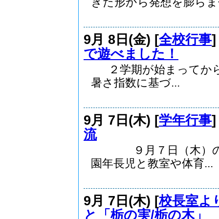
きた形から発想を膨らませ.
9月 8日(金) [
全校行事
で遊べました！
２学期が始まってから
暑さ指数に基づ...
9月 7日(木) [
学年行事
流
９月７日（木）の２
園年長児と教室や体育...
9月 7日(木) [
校長室よ
と「栃の実/栃の木」