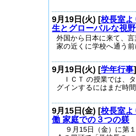
9月19日(火) [
校長室よ
生とグローバルな視野
外国から日本に来て、言
家の近くに学校へ通う前に.
9月19日(火) [
学年行事
ＩＣＴ の授業では、タ
グインするにはまだ時間が
9月15日(金) [
校長室よ
働 家庭での３つの躾
９月15日（金）に第１