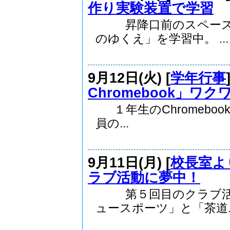
作り実験装置で学習
昇降口前のスペースを
のゆくえ」を学習中。 ...
9月12日(火) [
学年行事
Chromebook」ワ
１年生のChromebo
員の...
9月11日(月) [
校長室よ
ラブ活動に夢中！
第５回目のクラブ活動
ュースポーツ」と「茶道..