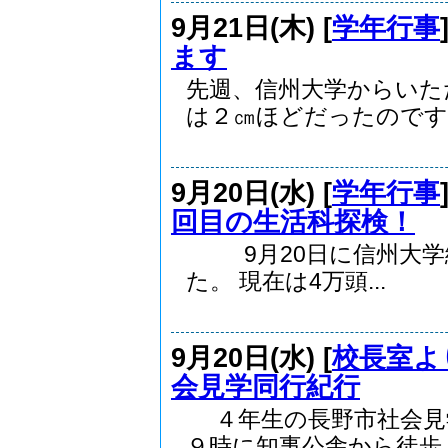
9月21日(木) [
学年行事
ます
先週、信州大学からいた
は２㎝ほどだったのですが
9月20日(水) [
学年行事
回目の生活科探検！
9月20日に信州大学
た。 現在は4万頭...
9月20日(水) [
校長室よ
会見学同行紀行
４年生の長野市社会見
９時に知事公舎から徒歩..