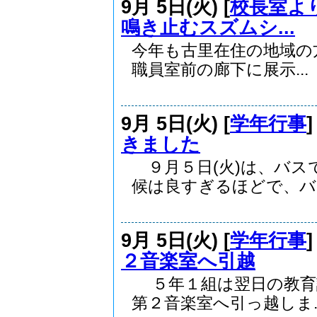
9月 5日(火) [
校長室よ
鳴き止むスズムシ...
今年も古里在住の地域の
職員室前の廊下に展示...
9月 5日(火) [
学年行事
きました
９月５日(火)は、バス
候は良すぎるほどで、バ..
9月 5日(火) [
学年行事
２音楽室へ引越
５年１組は翌日の教育
第２音楽室へ引っ越しま..