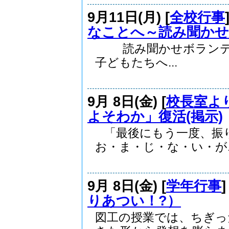
9月11日(月) [
全校行事
なことへ～読み聞かせ
読み聞かせボランティ
子どもたちへ...
9月 8日(金) [
校長室よ
よそわか」復活(掲示)
「最後にもう一度、振
お・ま・じ・な・い・が..
9月 8日(金) [
学年行事
りあつい！?）
図工の授業では、ちぎっ