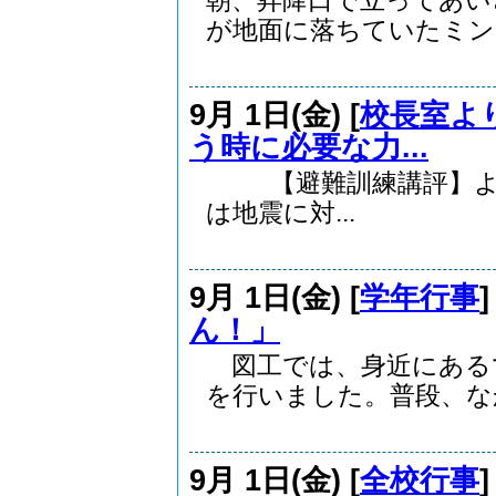
朝、昇降口で立ってあい
が地面に落ちていたミン..
9月 1日(金) [
校長室よ
う時に必要な力...
【避難訓練講評】より一部
は地震に対...
9月 1日(金) [
学年行事
ん！」
図工では、身近にある
を行いました。普段、なか.
9月 1日(金) [
全校行事