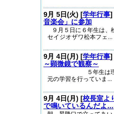
9月 5日(火) [
学年行事
音楽会」に参加
９月５日に６年生は、
セイジオザワ松本フェ...
9月 4日(月) [
学年行事
～顕微鏡で観察～
５年生は理科の学
元の学習を行っていま...
9月 4日(月) [
校長室よ
で鳴いているんだよ...