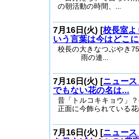
の朝活動の時間、...
7月16日(火) [
校長室よ
いう言葉は今はどこに.
校長の大きなつぶやき75
雨の連...
7月16日(火) [
ニュース
でもない花の名は...
昔「トルコキキョウ」？
正面に今飾られている花は.
7月16日(火) [
ニュース