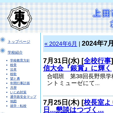
2024年7
トップページ
« 2024年6月
|
学校紹介
7月31日(水) [
全校行事
学校教育方針
校章
信大会『銀賞』に輝く
沿革
校歌
合唱班 第38回長野県
望と勇
ントミューゼにて...
年間行事計画
月歴
いじめ対策
通学路安全マップ
7月25日(木) [
校長室よ
地図
就学・転校
日...懇談はつづく...