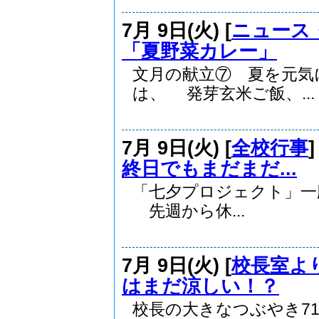
7月 9日(火) [
ニュース
「夏野菜カレー」
文月の献立⑦ 夏を元
は、 発芽玄米ご飯、...
7月 9日(火) [
全校行事
終日でもまだまだ...
「七夕プロジェクト」
先週から休...
7月 9日(火) [
校長室よ
はまだ涼しい！？
校長の大きなつぶやき7