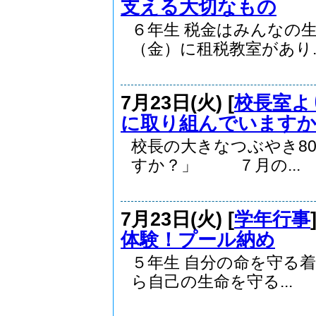
支える大切なもの
６年生 税金はみんなの
（金）に租税教室があり..
7月23日(火) [
校長室よ
に取り組んでいます
校長の大きなつぶやき8
すか？」 ７月の...
7月23日(火) [
学年行事
体験！プール納め
５年生 自分の命を守
ら自己の生命を守る...