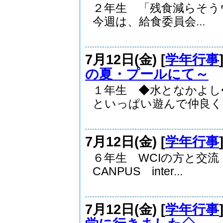
２年生 「残食減らそ
今週は、給食委員会...
7月12日(金) [
学年行事
の夏・プールにて～
１年生 ◆水となかよ
といっぱい遊んで仲良く..
7月12日(金) [
学年行事
６年生 WCIの方と交
CANPUS inter...
7月12日(金) [
学年行事