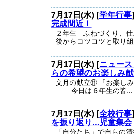
7月17日(水) [
学年行事
完成間近！
２年生 ふねづくり、
後からコツコツと取り組..
7月17日(水) [
ニュース
らの希望のお楽しみ献
文月の献立⑪ 「お楽し
今日は６年生の皆...
7月17日(水) [
全校行事
を振り返り...児童集会
「自分たち」で自らの清