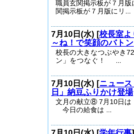
職員玄関掲示板が７月版
関掲示板が７月版にリ...
7月10日(水) [
校長室よ
～ね！で笑顔のバトン
校長の大きなつぶやき72
ン」をつなぐ！ ...
7月10日(水) [
ニュース
日」納豆ふりかけ登場
文月の献立⑧ 7月10
今日の給食は ...
7月10日(水) [
学年行事