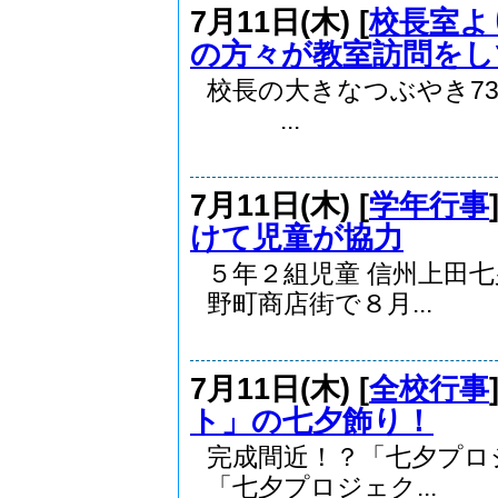
7月11日(木) [
校長室よ
の方々が教室訪問をし
校長の大きなつぶやき7
...
7月11日(木) [
学年行事
けて児童が協力
５年２組児童 信州上田
野町商店街で８月...
7月11日(木) [
全校行事
ト」の七夕飾り！
完成間近！？「七
「七夕プロジェク...