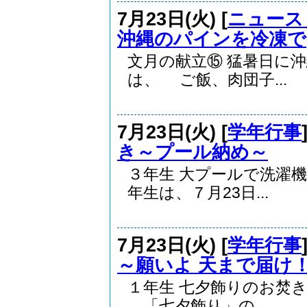
7月23日(火) [
ニュース
沖縄のパインを冷凍で
文月の献立⑮ 猛暑日
は、 ご飯、肉団子...
7月23日(火) [
学年行事
き～プール納め～
３年生 大プールで洗
年生は、７月23日...
7月23日(火) [
学年行事
～願いよ 天まで届け
１年生 七夕飾りのお
「七夕飾り」の...