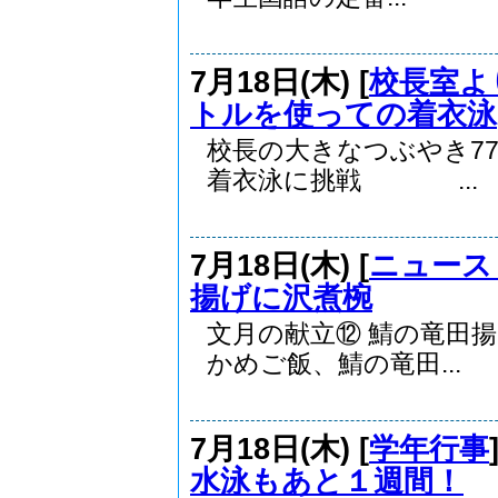
7月18日(木) [
校長室よ
トルを使っての着衣泳
校長の大きなつぶやき7
着衣泳に挑戦 ...
7月18日(木) [
ニュース
揚げに沢煮椀
文月の献立⑫ 鯖の竜
かめご飯、鯖の竜田...
7月18日(木) [
学年行事
水泳もあと１週間！