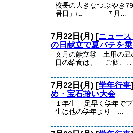
校長の大きなつぶやき7
暑日」に ７月...
7月22日(月) [
ニュース
の日献立で夏バテを乗
文月の献立⑭ 土用の
日の給食は、 ご飯、...
7月22日(月) [
学年行事
め・宝石拾い大会
１年生 一足早く学年
生は他の学年より一...