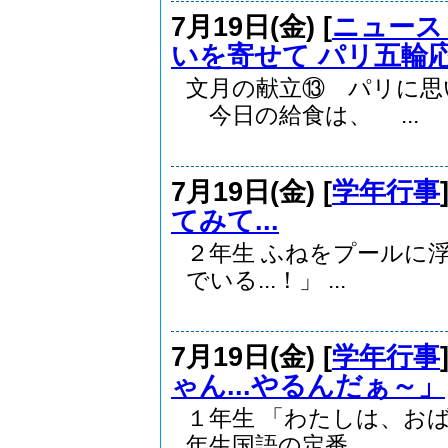
7月19日(金) [
ニュース
いを寄せて パリ五輪
文月の献立⑬ パリに
今日の給食は、 ...
7月19日(金) [
学年行事
てみて...
２年生 ふねをプールに浮
でいる...！」 ...
7月19日(金) [
学年行事
ゃん...やるんだぁ～」
１年生 「わたしは、お
年生国語の定番...