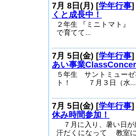
7月 8日(月) [
学年行事
くと成長中！
２年生 『ミニトマト』 
で育てて...
7月 5日(金) [
学年行事
あい事業ClassConcer
５年生 サントミューゼ
ト！ ７月３日（水...
7月 5日(金) [
学年行事
休み時間参加！
７月に入り、暑い日が
汗だくになって 教室に.