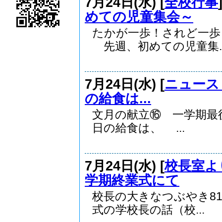
7月24日(水) [
全校行事
めての児童集会～
たかが一歩！されど一
先週、初めての児童集..
7月24日(水) [
ニュース
の給食は...
文月の献立⑯ 一学期最
日の給食は、 ...
7月24日(水) [
校長室よ
学期終業式にて
校長の大きなつぶやき
式の学校長の話（校...