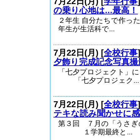
7月22日(月) [
学年行事
の乗り心地は...最高！
２年生 自分たちで作っ
年生が生活科で...
7月22日(月) [
全校行事
夕飾り完成記念写真撮
「七夕プロジェクト」
「七夕プロジェク...
7月22日(月) [
全校行事
テキな読み聞かせに感
第３回 ７月の「うさ
１学期最終と...