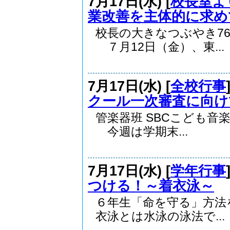
7月17日(水) [
校長室よ
業改善を主体的に求め
校長の大きなつぶやき7
７月12日（金）、東...
7月17日(水) [
全校行事
クール一次審査に向け
管楽器班 SBCこど
今週は学期末...
7月17日(水) [
学年行事
つける！～着衣泳～
６年生「命を守る」方
衣泳とは水泳の泳法で...