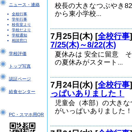
校長の大きなつぶやき82 
ニュース・連絡
から東小学校...
全校行事
学年行事
校長室より
学校だより
7月25日(木) [
全校行事
学校通知
相談窓口
7/25(木)～8/22(木)
夏休みは 安全に留意 そ
学校評価
の夏休みがスタート...
トップ写真
認証ページ
7月24日(水) [
全校行事
っぱいありました！
給食センター
児童会（本部）の大きな
がいっぱいありました！..
PC・スマホ用QR