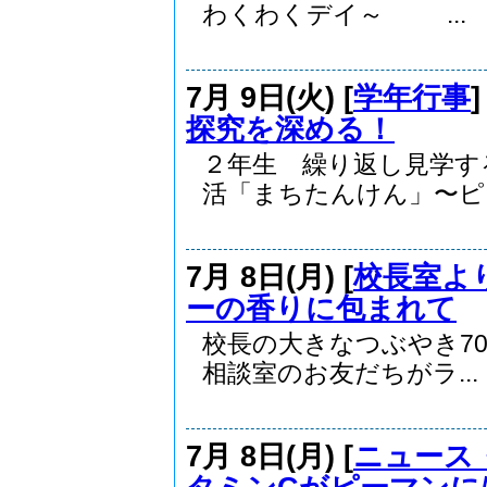
わくわくデイ～ ...
7月 9日(火) [
学年行事
探究を深める！
２年生 繰り返し見学す
活「まちたんけん」〜ピ..
7月 8日(月) [
校長室よ
ーの香りに包まれて
校長の大きなつぶやき
相談室のお友だちがラ...
7月 8日(月) [
ニュース