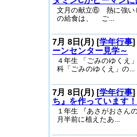
タミンCがピーマンには.
文月の献立⑥ 熱に強い
の給食は、 ご...
7月 8日(月) [
学年行事
ーンセンター見学～
４年生 「ごみのゆく
科「ごみのゆくえ」の...
7月 8日(月) [
学年行事
ち』を作っています！
１年生 『あさがおさん
月半前に植えたあ...