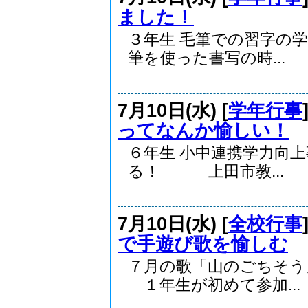
ました！
３年生 毛筆での習
筆を使った書写の時...
7月10日(水) [
学年行事
ってなんか愉しい！
６年生 小中連携学力向
る！ 上田市教...
7月10日(水) [
全校行事
で手遊び歌を愉しむ
７月の歌「山のごちそ
１年生が初めて参加...