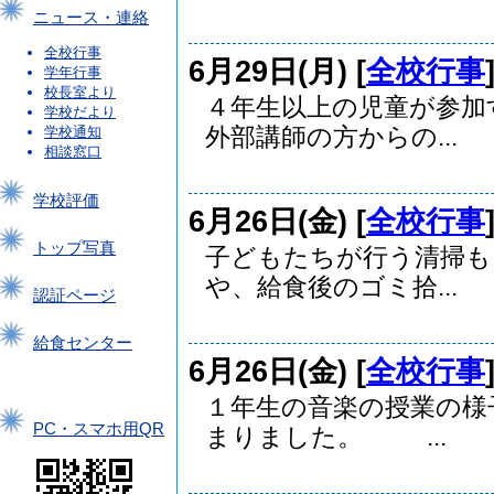
ニュース・連絡
全校行事
6月29日(月) [
全校行事
学年行事
校長室より
４年生以上の児童が参
学校だより
外部講師の方からの...
学校通知
相談窓口
学校評価
6月26日(金) [
全校行事
トップ写真
子どもたちが行う清掃も
や、給食後のゴミ拾...
認証ページ
給食センター
6月26日(金) [
全校行事
１年生の音楽の授業の様
PC・スマホ用QR
まりました。 ...