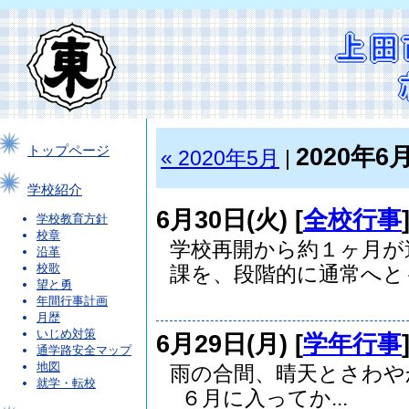
2020年6
トップページ
« 2020年5月
|
学校紹介
6月30日(火) [
全校行事
学校教育方針
校章
学校再開から約１ヶ月が
沿革
校歌
課を、段階的に通常へとも.
望と勇
年間行事計画
月歴
いじめ対策
6月29日(月) [
学年行事
通学路安全マップ
地図
雨の合間、晴天とさわ
就学・転校
６月に入ってか...