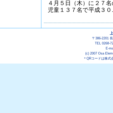
４月５日（木）に２７名
児童１３７名で平成３０..
〒386-220
TEL 0268-7
E-ma
(c) 2007 Osa Eleme
＊QRコードは株式