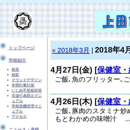
2018年4
トップページ
« 2018年3月
|
学校紹介
4月27日(金) [
保健室・
校章
校歌
ご飯､魚のフリッター､ご
グランドデザイン
年間行事計画
いじめ不登校対策
非違行為防止マニ
4月26日(木) [
保健室・
ュアル
学校危機管理マニ
ご飯､豚肉のスタミナ炒
ュアル
アクセス
もとわかめの味噌汁 ..
ニュース・連絡