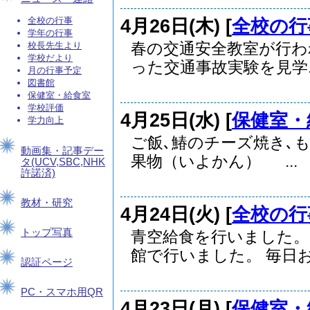
4月26日(木) [
全校の行
全校の行事
学年の行事
春の交通安全教室が行わ
校長先生より
学校だより
った交通事故実験を見学..
月の行事予定
図書館
保健室・給食室
学校評価
4月25日(水) [
保健室・
学力向上
ご飯､鰆のチーズ焼き､
動画集・記事デー
果物（いよかん） ...
タ(UCV,SBC,NHK
許諾済)
教材・研究
4月24日(火) [
全校の行
トップ写真
青空給食を行いました。
館で行いました。 毎日お.
認証ページ
PC・スマホ用QR
4月23日(月) [
保健室・