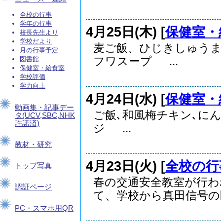
全校の行事
学年の行事
4月25日(木) [
保健室・
校長先生より
学校だより
麦ご飯、ひじきしゅうま
月の行事予定
フワスープ ...
図書館
保健室・給食室
学校評価
学力向上
4月24日(水) [
保健室・
動画集・記事デー
ご飯､和風梅チキン､に
タ(UCV,SBC,NHK
許諾済)
ジ ...
教材・研究
4月23日(火) [
全校の行
トップ写真
春の交通安全教室が行わ
認証ページ
て、学校から真田信号の区.
PC・スマホ用QR