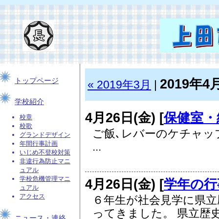
2019年4
トップページ
« 2019年3月
|
学校紹介
4月26日(金) [
保健室・
校章
校歌
ご飯､レバーのケチャッ
グランドデザイン
年間行事計画
...
いじめ不登校対策
非違行為防止マニ
ュアル
学校危機管理マニ
4月26日(金) [
学年の行
ュアル
アクセス
６年生が社会見学に県立
ってきました。 県立歴史.
ニュース・連絡