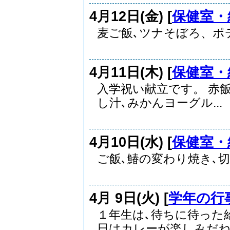
4月12日(金) [
保健室・
麦ご飯､ツナそぼろ、ポテ
4月11日(木) [
保健室・
入学祝い献立です。 赤
し汁､みかんヨーグル...
4月10日(水) [
保健室・
ご飯､鰆の変わり焼き､切
4月 9日(火) [
学年の行
１年生は､待ちに待った
日はカレーが楽しみだね.