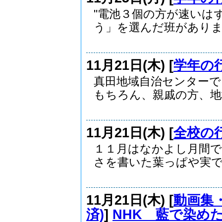
"電池３個の方が速いは
う」を選んだ班がありま.
11月21日(木) [
学年の
真田地域自治センターで
もちろん、親戚の方、地域
11月21日(木) [
全校の
１１月はなかよし月間
さを書いた葉っぱや実でい
11月21日(木) [
動画集・
済)
]
NHK 藍で染め