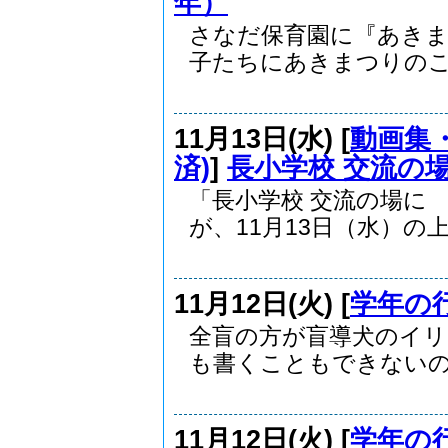
年）
さなだ保育園に『あき
子たちにあきまつりのこと
11月13日(水) [
動画集・
済)
]
長小学校 交流の
「長小学校 交流の場に
が、11月13日（水）の上.
11月12日(火) [
学年の
全盲の方が盲導犬のイリ
も書くこともできないので
11月12日(火) [
学年の