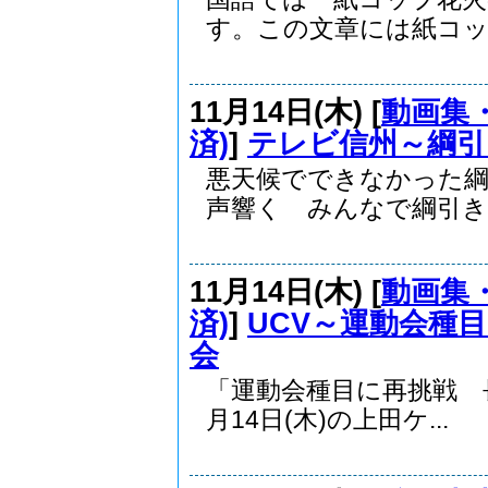
す。この文章には紙コップ
11月14日(木) [
動画集・
済)
]
テレビ信州～綱引
悪天候でできなかった綱
声響く みんなで綱引きい
11月14日(木) [
動画集・
済)
]
UCV～運動会種
会
「運動会種目に再挑戦 
月14日(木)の上田ケ...