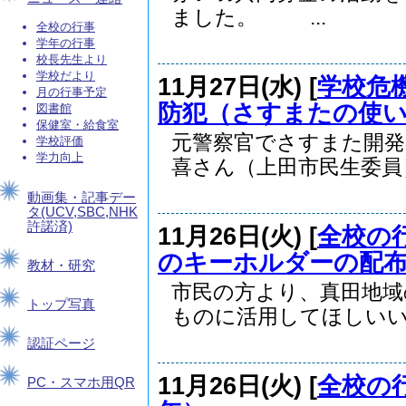
ました。 ...
全校の行事
学年の行事
校長先生より
学校だより
11月27日(水) [
学校危
月の行事予定
防犯（さすまたの使い
図書館
保健室・給食室
元警察官でさすまた開発
学校評価
学力向上
喜さん（上田市民生委員）.
動画集・記事デー
タ(UCV,SBC,NHK
許諾済)
11月26日(火) [
全校の
のキーホルダーの配
教材・研究
市民の方より、真田地域
トップ写真
ものに活用してほしいいう
認証ページ
11月26日(火) [
全校の
PC・スマホ用QR