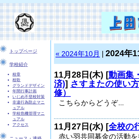
2024年1
トップページ
« 2024年10月
|
学校紹介
11月28日(木) [
動画集・
校章
校歌
済)
]
さすまたの使い方
グランドデザイン
修）
年間行事計画
いじめ不登校対策
こちらからどうぞ...
非違行為防止マニ
ュアル
学校危機管理マニ
ュアル
11月27日(水) [
全校の
アクセス
赤い羽共同募金の活動
ニュース・連絡