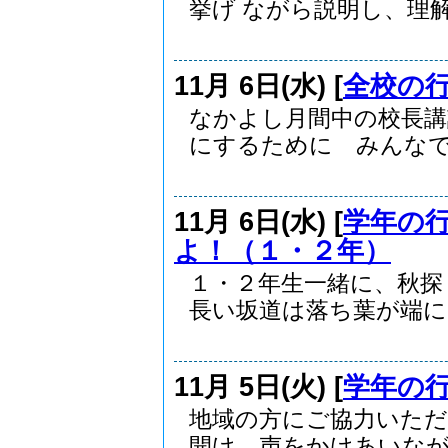
挙げ ながら説明し、理解.
11月 6日(水) [
全校の
なかよし月間中の校長
にするために みんなで考
11月 6日(水) [
学年の
よ！（１・２年）
１・２年生一緒に、秋探
長い坂道は落ち葉が端にた
11月 5日(火) [
学年の
地域の方にご協力いただ
開け、声をかけあいながら