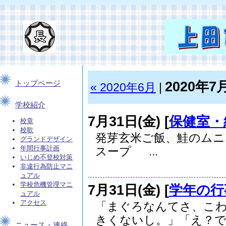
2020年7
トップページ
« 2020年6月
|
学校紹介
7月31日(金) [
保健室・
校章
校歌
発芽玄米ご飯、鮭のム
グランドデザイン
年間行事計画
スープ ...
いじめ不登校対策
非違行為防止マニ
ュアル
学校危機管理マニ
7月31日(金) [
学年の行
ュアル
アクセス
「まぐろなんてさ、こ
きくないし。」「え？でも
ニュース・連絡