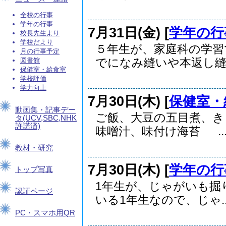
全校の行事
学年の行事
7月31日(金) [
学年の行
校長先生より
学校だより
５年生が、家庭科の学習
月の行事予定
でになみ縫いや本返し縫い
図書館
保健室・給食室
学校評価
学力向上
7月30日(木) [
保健室・
動画集・記事デー
ご飯、大豆の五目煮、
タ(UCV,SBC,NHK
許諾済)
味噌汁、味付け海苔 ..
教材・研究
7月30日(木) [
学年の行
トップ写真
1年生が、じゃがいも掘
認証ページ
いる1年生なので、じゃ..
PC・スマホ用QR