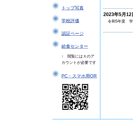
トップ写真
2023年5月12
学校評価
令和5年度 
認証ページ
給食センター
↑ 閲覧にはＸのア
カウントが必要です
PC・スマホ用QR