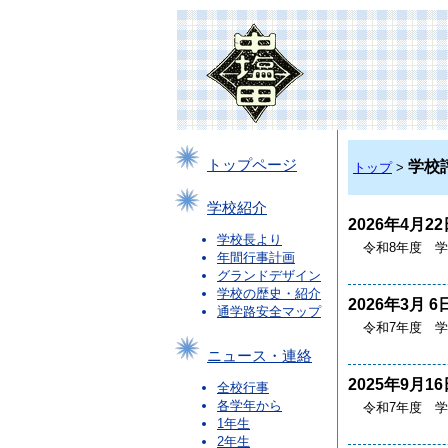
トップページ
学校
トップ
>
学校紹介
2026年4月22
学校長より
令和8年度 
年間行事計画
グランドデザイン
学校の歴史・紹介
2026年3月 6
通学路安全マップ
令和7年度 
ニュース・連絡
2025年9月16
全校行事
各学年から
令和7年度 
1年生
2年生