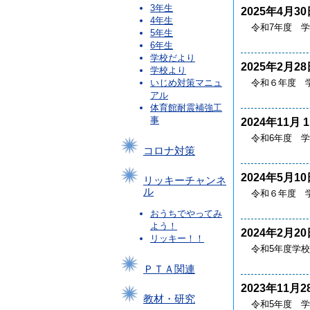
3年生
2025年4月30
4年生
令和7年度 学
5年生
6年生
学校だより
2025年2月28
学校より
令和６年度 
いじめ対策マニュ
アル
体育館耐震補強工
事
2024年11月 
令和6年度 
コロナ対策
2024年5月10
リッキーチャンネ
ル
令和６年度 
おうちでやってみ
よう！
2024年2月20
リッキー！！
令和5年度学
ＰＴＡ関連
2023年11月2
教材・研究
令和5年度 