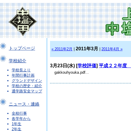
トップページ
2011年3月
« 2011年2月
|
|
2011年4月 »
学校紹介
3月23日(水) [
学校評価
]
平成２２年度
学校長より
gakkouhyouka.pdf...
年間行事計画
グランドデザイン
学校の歴史・紹介
通学路安全マップ
ニュース・連絡
全校行事
各学年から
1年生
2年生