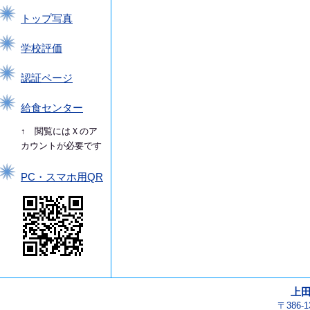
トップ写真
学校評価
認証ページ
給食センター
↑ 閲覧にはＸのア
カウントが必要です
PC・スマホ用QR
上
〒386-