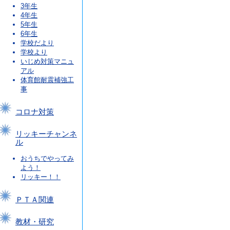
3年生
4年生
5年生
6年生
学校だより
学校より
いじめ対策マニュ
アル
体育館耐震補強工
事
コロナ対策
リッキーチャンネ
ル
おうちでやってみ
よう！
リッキー！！
ＰＴＡ関連
教材・研究