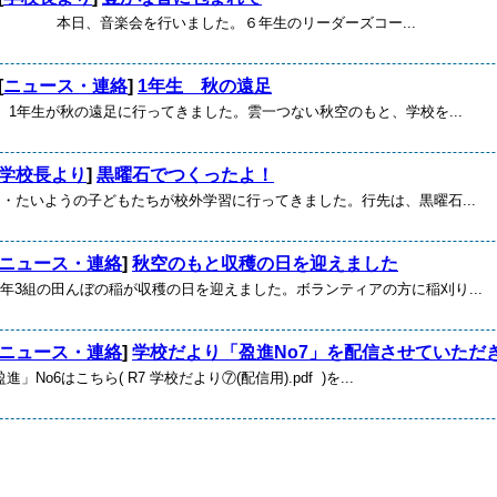
楽会を行いました。６年生のリーダーズコー...
[
ニュース・連絡
]
1年生 秋の遠足
金）1年生が秋の遠足に行ってきました。雲一つない秋空のもと、学校を...
学校長より
]
黒曜石でつくったよ！
いようの子どもたちが校外学習に行ってきました。行先は、黒曜石...
ニュース・連絡
]
秋空のもと収穫の日を迎えました
年3組の田んぼの稲が収穫の日を迎えました。ボランティアの方に稲刈り...
ニュース・連絡
]
学校だより「盈進No7」を配信させていただ
」No6はこちら( R7 学校だより⑦(配信用).pdf )を...