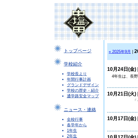
トップページ
2
« 2025年9月
|
学校紹介
10月24日(金) 
学校長より
4年生は、長野
年間行事計画
グランドデザイン
学校の歴史・紹介
10月21日(火) 
通学路安全マップ
「うえだみ
ニュース・連絡
10月17日(金) 
全校行事
各学年から
1年生
2年生
10月17日(金) 