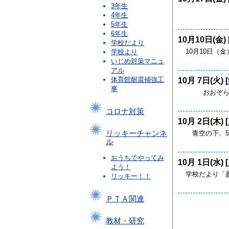
3年生
本日、音
4年生
5年生
6年生
10月10日(金) 
学校だより
10月10日（
学校より
いじめ対策マニュ
アル
体育館耐震補強工
10月 7日(火) [
事
おおぞら・た
コロナ対策
10月 2日(木) [
青空の下、5
リッキーチャンネ
ル
おうちでやってみ
10月 1日(水) [
よう！
学校だより「盈進
リッキー！！
ＰＴＡ関連
教材・研究