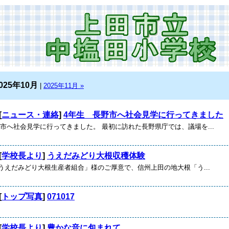
025年10月
|
2025年11月 »
[
ニュース・連絡
]
4年生 長野市へ社会見学に行ってきました
市へ社会見学に行ってきました。 最初に訪れた長野県庁では、議場を...
[
学校長より
]
うえだみどり大根収穫体験
どり大根生産者組合」様のご厚意で、信州上田の地大根「う...
[
トップ写真
]
071017
[
学校長より
]
豊かな音に包まれて