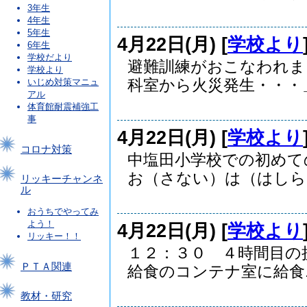
3年生
4年生
5年生
4月22日(月) [
学校より
6年生
学校だより
避難訓練がおこなわれま
学校より
科室から火災発生・・・」.
いじめ対策マニュ
アル
体育館耐震補強工
事
4月22日(月) [
学校より
コロナ対策
中塩田小学校での初めて
お（さない）は（はしらな
リッキーチャンネ
ル
おうちでやってみ
よう！
4月22日(月) [
学校より
リッキー！！
１２：３０ ４時間目の
ＰＴＡ関連
給食のコンテナ室に給食..
教材・研究