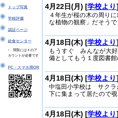
4月22日(月) [
学校より
トップ写真
４年生が桜の木の周りに
学校評価
な植物の観察」だそうで「.
認証ページ
4月18日(木) [
学校より
給食センター
もうすぐ みんなが大好
↑ 閲覧にはＸのア
カウントが必要です
備としてもう１度図書館の.
PC・スマホ用QR
4月18日(木) [
学校より
中塩田小学校は サクラ
下に集まって居たので覗い.
4月18日(木) [
学校より