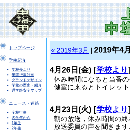
2019年4
トップページ
« 2019年3月
|
学校紹介
4月26日(金) [
学校より
学校長より
年間行事計画
休み時間になると当番の
グランドデザイン
学校の歴史・紹介
健室に来るとトイレットペ
通学路安全マップ
ニュース・連絡
4月23日(火) [
学校より
全校行事
朝の放送，休み時間の終
各学年から
1年生
放送委員の声を聞きます..
2年生