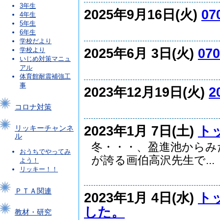
3年生
2025年9月16日(火)
07
4年生
5年生
6年生
学校だより
2025年6月 3日(火)
070
学校より
いじめ対策マニュ
アル
体育館耐震補強工
事
2023年12月19日(火)
2
コロナ対策
2023年1月 7日(土)
ト
リッキーチャンネ
ル
冬・・・、盈進池からみ
おうちでやってみ
が誇る画伯高沢先生で...
よう！
リッキー！！
ＰＴＡ関連
2023年1月 4日(水)
ト
した。
教材・研究