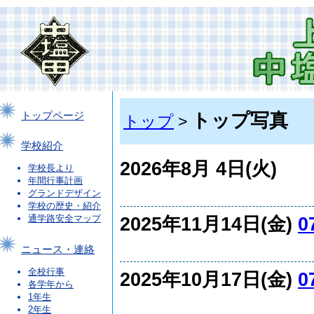
トップ写真
トップページ
トップ
>
学校紹介
2026年8月 4日(火)
学校長より
年間行事計画
グランドデザイン
学校の歴史・紹介
2025年11月14日(金)
0
通学路安全マップ
ニュース・連絡
全校行事
2025年10月17日(金)
0
各学年から
1年生
2年生