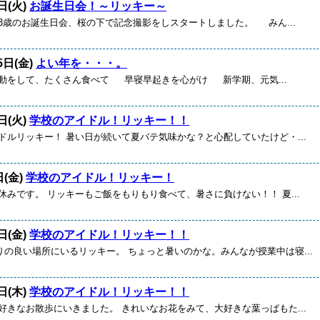
日(火)
お誕生日会！～リッキー～
歳のお誕生日会、桜の下で記念撮影をしスタートしました。 みん...
5日(金)
よい年を・・・。
をして、たくさん食べて 早寝早起きを心がけ 新学期、元気...
日(火)
学校のアイドル！リッキー！！
ルリッキー！ 暑い日が続いて夏バテ気味かな？と心配していたけど・...
日(金)
学校のアイドル！リッキー！
みです。 リッキーもご飯をもりもり食べて、暑さに負けない！！ 夏...
日(金)
学校のアイドル！リッキー！！
りの良い場所にいるリッキー。 ちょっと暑いのかな。みんなが授業中は寝...
日(木)
学校のアイドル！リッキー！！
きなお散歩にいきました。 きれいなお花をみて、大好きな葉っぱもた...