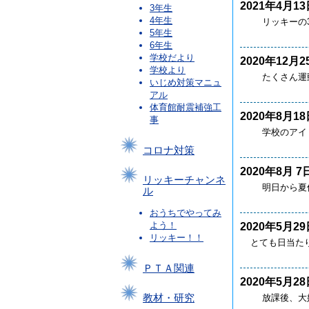
2021年4月13
3年生
4年生
リッキーの3
5年生
6年生
学校だより
2020年12月2
学校より
たくさん運動
いじめ対策マニュ
アル
体育館耐震補強工
2020年8月18
事
学校のアイド
コロナ対策
2020年8月 7
リッキーチャンネ
明日から夏休
ル
おうちでやってみ
よう！
2020年5月29
リッキー！！
とても日当た
ＰＴＡ関連
2020年5月28
放課後、大好
教材・研究