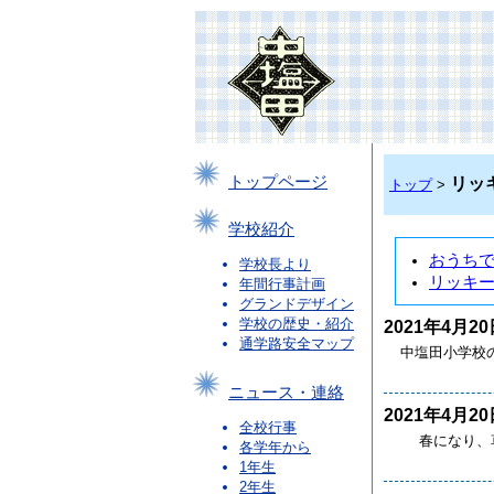
トップページ
リッ
トップ
>
学校紹介
おうち
学校長より
リッキ
年間行事計画
グランドデザイン
学校の歴史・紹介
2021年4月20
通学路安全マップ
中塩田小学校の
ニュース・連絡
2021年4月20
全校行事
春になり、草
各学年から
1年生
2年生