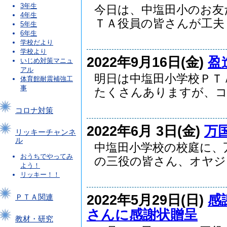
3年生
今日は、中塩田小のお友
4年生
ＴＡ役員の皆さんが工夫し.
5年生
6年生
学校だより
学校より
2022年9月16日(金)
盈
いじめ対策マニュ
アル
明日は中塩田小学校ＰＴ
体育館耐震補強工
事
たくさんありますが、コロ
コロナ対策
2022年6月 3日(金)
万
リッキーチャンネ
ル
中塩田小学校の校庭に、
おうちでやってみ
の三役の皆さん、オヤジ..
よう！
リッキー！！
2022年5月29日(日)
感
ＰＴＡ関連
さんに感謝状贈呈
教材・研究