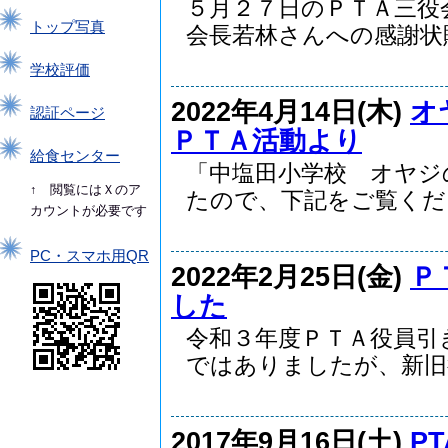
５月２７日のＰＴＡ三役
トップ写真
会長若林さんへの感謝状贈.
学校評価
2022年4月14日(木)
オ
認証ページ
ＰＴＡ活動より
給食センター
「中塩田小学校 オヤジ
↑ 閲覧にはＸのア
たので、下記をご覧くださ.
カウントが必要です
PC・スマホ用QR
2022年2月25日(金)
Ｐ
した
令和３年度ＰＴＡ役員引
ではありましたが、新旧役.
2017年9月16日(土)
P