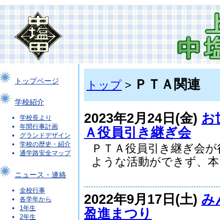
ＰＴＡ関連
トップページ
トップ
>
学校紹介
2023年2月24日(金)
お
学校長より
年間行事計画
Ａ役員引き継ぎ会
グランドデザイン
学校の歴史・紹介
ＰＴＡ役員引き継ぎ会
通学路安全マップ
ような活動ができず、本..
ニュース・連絡
全校行事
2022年9月17日(土)
み
各学年から
1年生
盈進まつり
2年生