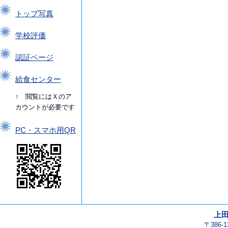
トップ写真
学校評価
認証ページ
給食センター
↑ 閲覧にはＸのア
カウントが必要です
PC・スマホ用QR
上
〒386-