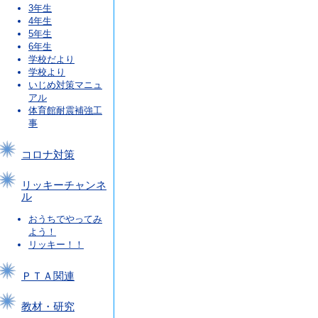
3年生
4年生
5年生
6年生
学校だより
学校より
いじめ対策マニュ
アル
体育館耐震補強工
事
コロナ対策
リッキーチャンネ
ル
おうちでやってみ
よう！
リッキー！！
ＰＴＡ関連
教材・研究