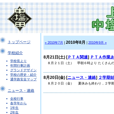
トップページ
2010年8月
« 2010年7月
|
|
2010年9月 »
学校紹介
8月21日(土) [
ＰＴＡ関連
]
ＰＴＡ作業
学校長より
８月２１日（土） 早朝６時より たくさんの
年間行事計画
グランドデザイン
学校の歴史・紹介
8月20日(金) [
ニュース・連絡
]
２学期
通学路安全マップ
８月２０日（金） 夏休みも終わり，２学期の
ニュース・連絡
全校行事
各学年から
1年生
2年生