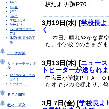
3年生
校だより⑬(R70...
4年生
5年生
6年生
学校だより
3月19日(水) [
学校長よ
学校より
く
いじめ対策マニュ
アル
本日、晴れやかな青空の
体育館耐震補強工
事
た。小学校でのさまざま..
コロナ対策
3月13日(木) [
ニュース
リッキーチャンネ
ル
トヒーターが送られま
おうちでやってみ
中塩田小学校ＰＴＡ Ｏ
よう！
たオヤジの会様より、盈進.
リッキー！！
ＰＴＡ関連
3月 7日(金) [
学校長よ
教材・研究