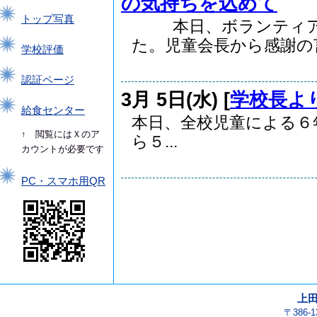
の気持ちを込めて
トップ写真
本日、ボランティアの
た。児童会長から感謝の言.
学校評価
認証ページ
3月 5日(水) [
学校長よ
給食センター
本日、全校児童による６
↑ 閲覧にはＸのア
ら５...
カウントが必要です
PC・スマホ用QR
上
〒386-