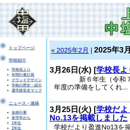
2025年3
トップページ
« 2025年2月
|
学校紹介
3月26日(水) [
学校長よ
学校長より
年間行事計画
新６年生（令和７年
グランドデザイン
学校の歴史・紹介
年度の準備をしてくれ...
通学路安全マップ
ニュース・連絡
3月25日(火) [
学校だよ
全校行事
No.13を掲載しました
各学年から
1年生
学校だより盈進No13を
2年生