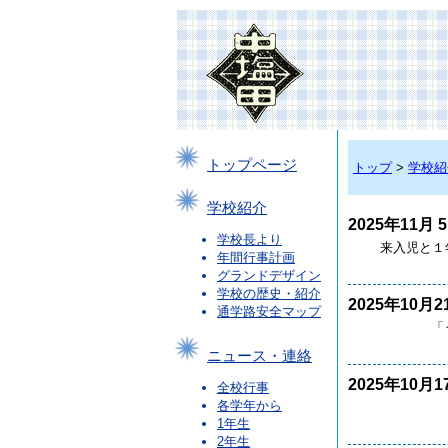
トップページ
トップ
>
学校紹
学校紹介
2025年11月 
学校長より
来入児と１年
年間行事計画
グランドデザイン
学校の歴史・紹介
2025年10月2
通学路安全マップ
「うえだみ
ニュース・連絡
2025年10月1
全校行事
各学年から
本日、音
1年生
2年生