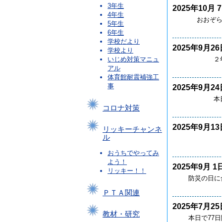
3年生
2025年10月 
4年生
おおぞら・た
5年生
6年生
学校だより
2025年9月26
学校より
２年生の子
いじめ対策マニュ
アル
体育館耐震補強工
事
2025年9月24
本日は５年
コロナ対策
2025年9月13
リッキーチャンネ
ル
本日、土曜
おうちでやってみ
よう！
2025年9月 1
リッキー！！
防災の日に合
ＰＴＡ関連
2025年7月25
教材・研究
本日で77日