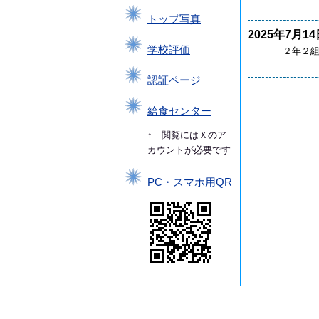
トップ写真
2025年7月14
学校評価
２年２組の子
認証ページ
給食センター
↑ 閲覧にはＸのア
カウントが必要です
PC・スマホ用QR