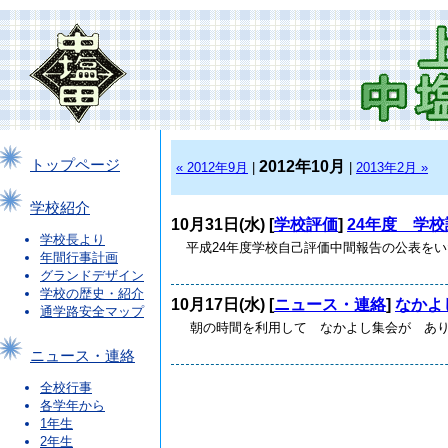
トップページ
2012年10月
« 2012年9月
|
|
2013年2月 »
学校紹介
10月31日(水) [
学校評価
]
24年度 学
学校長より
平成24年度学校自己評価中間報告の公表をいたしま
年間行事計画
グランドデザイン
学校の歴史・紹介
10月17日(水) [
ニュース・連絡
]
なかよ
通学路安全マップ
朝の時間を利用して なかよし集会が ありま
ニュース・連絡
全校行事
各学年から
1年生
2年生