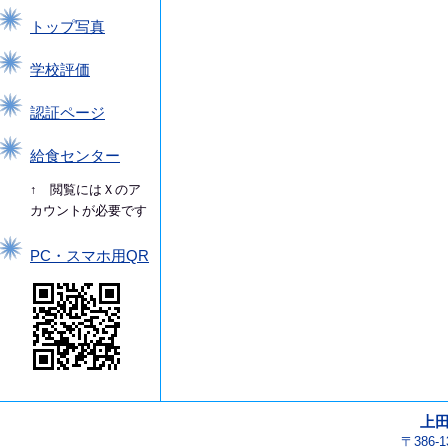
トップ写真
学校評価
認証ページ
給食センター
↑ 閲覧にはＸのア
カウントが必要です
PC・スマホ用QR
上
〒386-