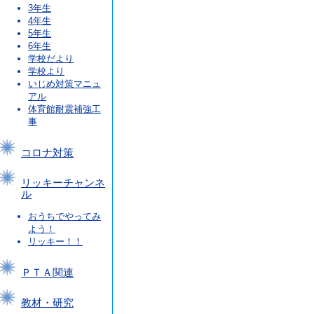
3年生
4年生
5年生
6年生
学校だより
学校より
いじめ対策マニュ
アル
体育館耐震補強工
事
コロナ対策
リッキーチャンネ
ル
おうちでやってみ
よう！
リッキー！！
ＰＴＡ関連
教材・研究