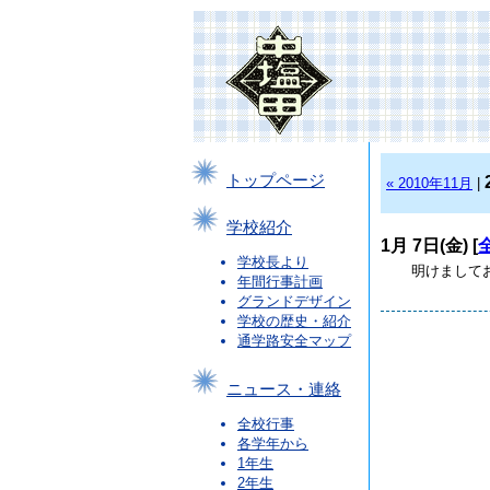
トップページ
« 2010年11月
|
学校紹介
1月 7日(金) [
学校長より
明けましてお
年間行事計画
グランドデザイン
学校の歴史・紹介
通学路安全マップ
ニュース・連絡
全校行事
各学年から
1年生
2年生