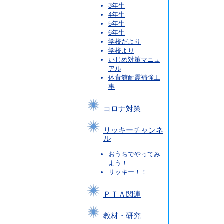
3年生
4年生
5年生
6年生
学校だより
学校より
いじめ対策マニュ
アル
体育館耐震補強工
事
コロナ対策
リッキーチャンネ
ル
おうちでやってみ
よう！
リッキー！！
ＰＴＡ関連
教材・研究