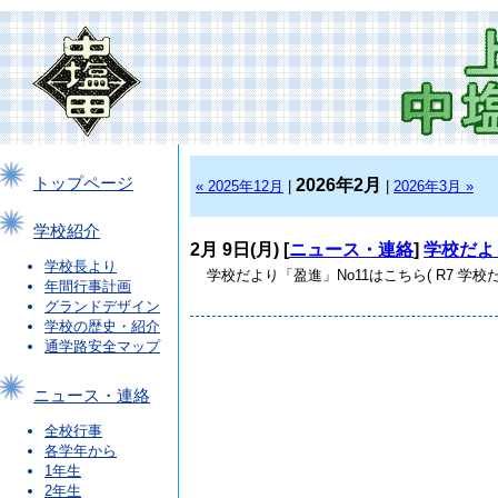
トップページ
2026年2月
« 2025年12月
|
|
2026年3月 »
学校紹介
2月 9日(月) [
ニュース・連絡
]
学校だよ
学校長より
学校だより「盈進」No11はこちら( R7 学校だより
年間行事計画
グランドデザイン
学校の歴史・紹介
通学路安全マップ
ニュース・連絡
全校行事
各学年から
1年生
2年生