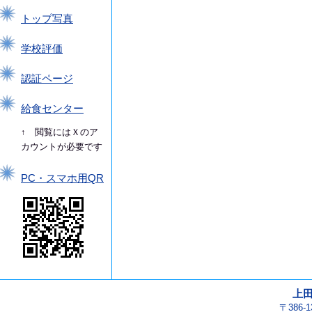
トップ写真
学校評価
認証ページ
給食センター
↑ 閲覧にはＸのア
カウントが必要です
PC・スマホ用QR
上
〒386-