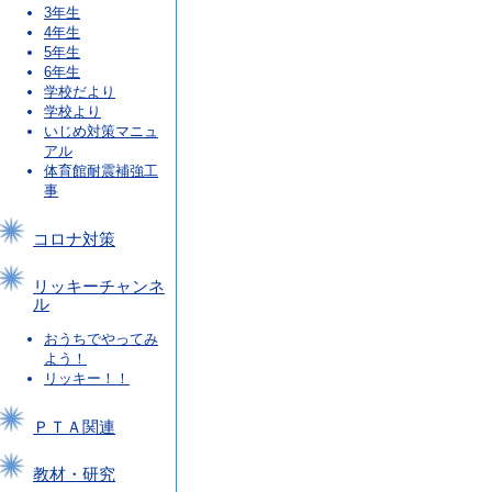
3年生
4年生
5年生
6年生
学校だより
学校より
いじめ対策マニュ
アル
体育館耐震補強工
事
コロナ対策
リッキーチャンネ
ル
おうちでやってみ
よう！
リッキー！！
ＰＴＡ関連
教材・研究