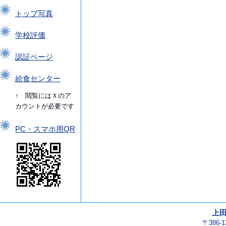
トップ写真
学校評価
認証ページ
給食センター
↑ 閲覧にはＸのア
カウントが必要です
PC・スマホ用QR
上
〒386-