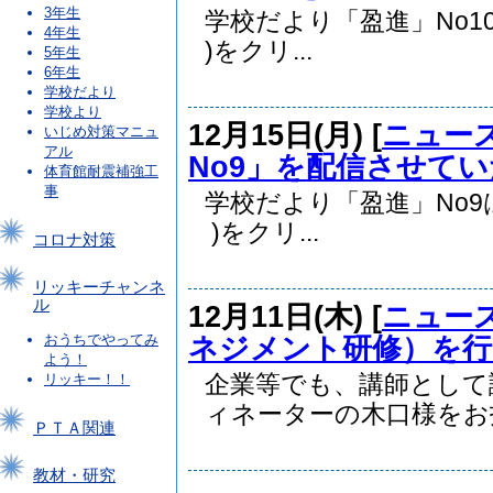
3年生
学校だより「盈進」No10
4年生
)をクリ...
5年生
6年生
学校だより
学校より
12月15日(月) [
ニュー
いじめ対策マニュ
アル
No9」を配信させて
体育館耐震補強工
事
学校だより「盈進」No9は
)をクリ...
コロナ対策
リッキーチャンネ
ル
12月11日(木) [
ニュー
ネジメント研修）を
おうちでやってみ
よう！
企業等でも、講師として
リッキー！！
ィネーターの木口様をお招.
ＰＴＡ関連
教材・研究