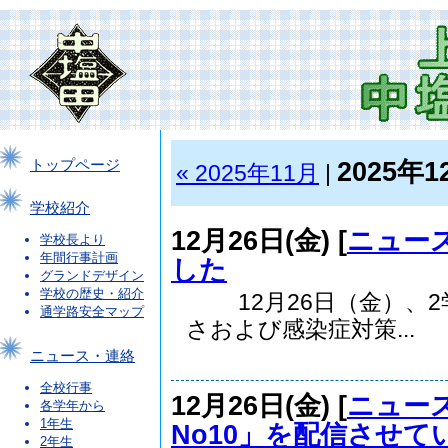
2025年1
トップページ
« 2025年11月
|
学校紹介
12月26日(金) [
ニュー
学校長より
年間行事計画
した
グランドデザイン
学校の歴史・紹介
12月26日（金）、2
通学路安全マップ
さおよび感染症対策...
ニュース・連絡
全校行事
12月26日(金) [
ニュー
各学年から
1年生
No10」を配信させて
2年生