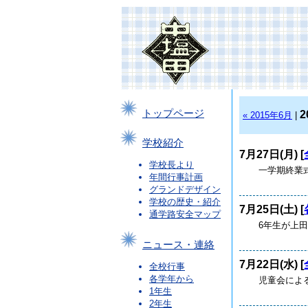
トップページ
2
« 2015年6月
|
学校紹介
7月27日(月) [
学校長より
一学期終業式
年間行事計画
グランドデザイン
学校の歴史・紹介
7月25日(土) [
通学路安全マップ
6年生
ニュース・連絡
7月22日(水) [
全校行事
各学年から
児童会によ
1年生
2年生