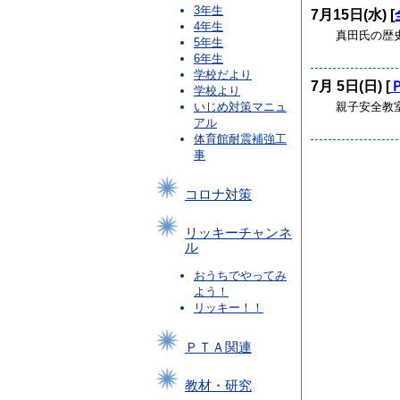
3年生
7月15日(水) [
4年生
真田氏の歴史演
5年生
6年生
学校だより
7月 5日(日) [
学校より
親子安全教
いじめ対策マニュ
アル
体育館耐震補強工
事
コロナ対策
リッキーチャンネ
ル
おうちでやってみ
よう！
リッキー！！
ＰＴＡ関連
教材・研究