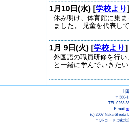
1月10日(水) [
学校より
休み明け、体育館に集ま
ました。 児童を代表して.
1月 9日(火) [
学校より
外国語の職員研修を行い
と一緒に学んでいきたいと
上
〒386-
TEL 0268-3
E-mail
n
(c) 2007 Naka-Shioda E
＊QRコードは株式