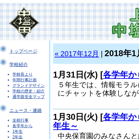
2018年1
トップページ
« 2017年12月
|
学校紹介
1月31日(水) [
各学年か
学校長より
年間行事計画
５年生では、情報モラル
グランドデザイン
学校の歴史・紹介
にチャットを体験しながら
通学路安全マップ
ニュース・連絡
1月30日(火) [
各学年か
全校行事
年生～
各学年から
1年生
中央保育園のみなさんと
2年生