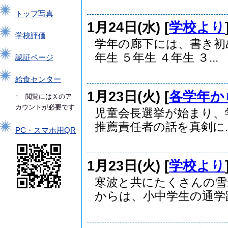
トップ写真
1月24日(水) [
学校より
学校評価
学年の廊下には、書き初
年生 ５年生 ４年生 ３...
認証ページ
給食センター
1月23日(火) [
各学年か
↑ 閲覧にはＸのア
カウントが必要です
児童会長選挙が始まり、
推薦責任者の話を真剣に..
PC・スマホ用QR
1月23日(火) [
学校より
寒波と共にたくさんの雪
からは、小中学生の通学路.