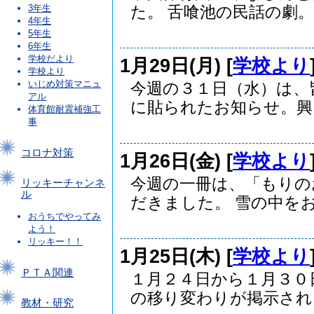
3年生
た。 舌喰池の民話の劇。..
4年生
5年生
6年生
学校だより
1月29日(月) [
学校より
学校より
いじめ対策マニュ
今週の３１日（水）は、
アル
に貼られたお知らせ。興..
体育館耐震補強工
事
コロナ対策
1月26日(金) [
学校より
今週の一冊は、「もりの
リッキーチャンネ
ル
だきました。 雪の中をおつ
おうちでやってみ
よう！
リッキー！！
1月25日(木) [
学校より
ＰＴＡ関連
１月２４日から１月３０
の移り変わりが掲示され..
教材・研究