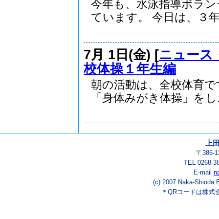
今年も、水泳指導ボラン
ています。 今日は、３年.
7月 1日(金) [
ニュース
校体操１年生編
朝の活動は、全校体育で
「身体みがき体操」をし..
上
〒386-
TEL 0268-3
E-mail
n
(c) 2007 Naka-Shioda E
＊QRコードは株式