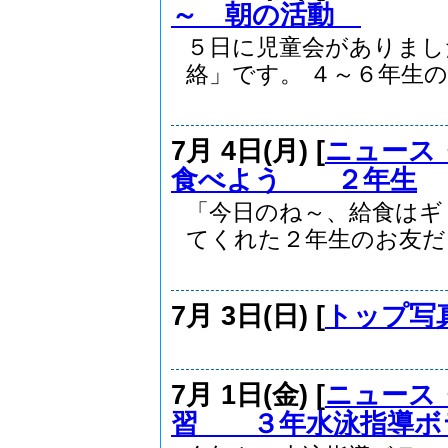
～ 朝の活動
５日に児童会がありまし
絡」です。 ４～６年生の..
7月 4日(月) [
ニュース
食べよう ２年生
「今日のね～、給食はギ
てくれた２年生のお友だち.
7月 3日(日) [
トップ写
7月 1日(金) [
ニュース
習 ３年水泳指導ボ