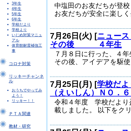
3年生
中塩田のお友だちが登校
4年生
お友だちが安全に楽しく生.
5年生
6年生
学校だより
学校より
7月26日(火) [
ニュース
いじめ対策マニュ
アル
その後 ４年生
体育館耐震補強工
事
７月８日に行った、４年
その後、アイデアを駆使し.
コロナ対策
リッキーチャンネ
ル
7月25日(月) [
学校だよ
（えいしん）ＮＯ．６
おうちでやってみ
よう！
令和４年度 学校だより
リッキー！！
載しました。 以下をクリ.
ＰＴＡ関連
教材・研究