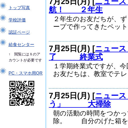
7月25日(月) [
ニュース
航！ ２年生
トップ写真
２年生のお友だちが、ず
学校評価
ープで作ってきたペットボ
認証ページ
給食センター
7月25日(月) [
ニュース
↑ 閲覧にはＸのア
了 終業式
カウントが必要です
１学期終業式ですが、今
お友だちは、教室でテレビ.
PC・スマホ用QR
7月25日(月) [
ニュース
う」 大掃除
朝の活動の時間をつかっ
除。 自分のげた箱を..