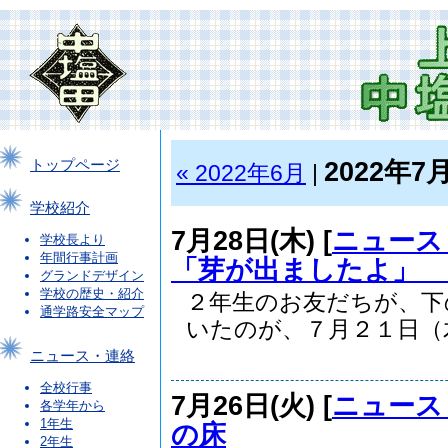
2022年7
トップページ
« 2022年6月
|
学校紹介
7月28日(木) [
ニュース
学校長より
年間行事計画
「芽が出ましたよ」
グランドデザイン
学校の歴史・紹介
２年生のお友だちが、下
通学路安全マップ
いたのが、７月２１日（木.
ニュース・連絡
全校行事
7月26日(火) [
ニュース
各学年から
1年生
の床
2年生