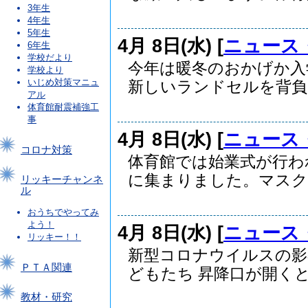
3年生
4年生
5年生
4月 8日(水) [
ニュース
6年生
学校だより
今年は暖冬のおかげか入
学校より
いじめ対策マニュ
新しいランドセルを背負っ
アル
体育館耐震補強工
事
4月 8日(水) [
ニュース
コロナ対策
体育館では始業式が行わ
に集まりました。マスクで
リッキーチャンネ
ル
おうちでやってみ
よう！
4月 8日(水) [
ニュース
リッキー！！
新型コロナウイルスの影
ＰＴＡ関連
どもたち 昇降口が開くと.
教材・研究