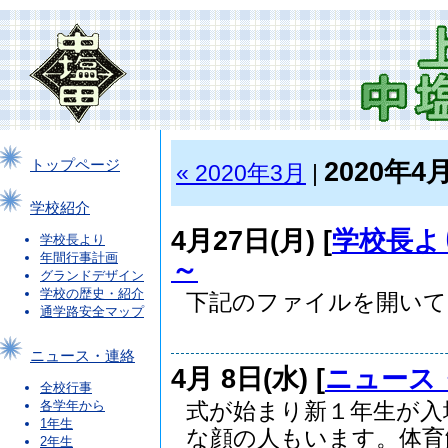
2020年4
トップページ
« 2020年3月
|
学校紹介
4月27日(月) [
学校長よ
学校長より
年間行事計画
～
グランドデザイン
学校の歴史・紹介
下記のファイルを開いてご覧
通学路安全マップ
ニュース・連絡
4月 8日(水) [
ニュース
全校行事
各学年から
式が始まり新１年生が入
1年生
な顔の人もいます。体育館.
2年生