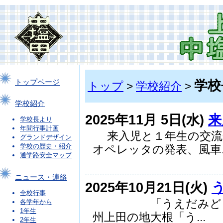
学校
トップページ
トップ
>
学校紹介
>
学校紹介
2025年11月 5日(水)
来
学校長より
年間行事計画
来入児と１年生の交流
グランドデザイン
学校の歴史・紹介
オペレッタの発表、風車..
通学路安全マップ
ニュース・連絡
2025年10月21日(火)
全校行事
「うえだみどり大根
各学年から
1年生
州上田の地大根「う...
2年生