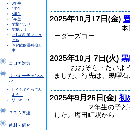
3年生
4年生
5年生
2025年10月17日(金)
6年生
学校だより
本日、音楽会を
学校より
ーダーズコー...
いじめ対策マニュ
アル
体育館耐震補強工
事
2025年10月 7日(火)
黒
コロナ対策
おおぞら・たいようの
ました。行先は、黒曜石..
リッキーチャンネ
ル
おうちでやってみ
よう！
2025年9月26日(金)
初
リッキー！！
２年生の子どもたち
ＰＴＡ関連
した。塩田町駅から...
教材・研究