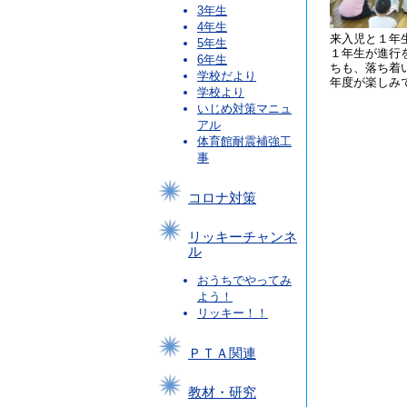
3年生
4年生
来入児と１年
5年生
１年生が進行
6年生
ちも、落ち着
学校だより
年度が楽しみ
学校より
いじめ対策マニュ
アル
体育館耐震補強工
事
コロナ対策
リッキーチャンネ
ル
おうちでやってみ
よう！
リッキー！！
ＰＴＡ関連
教材・研究