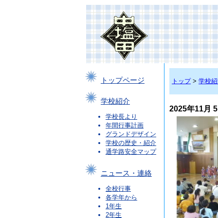
トップページ
トップ
>
学校紹
学校紹介
2025年11月
学校長より
年間行事計画
グランドデザイン
学校の歴史・紹介
通学路安全マップ
ニュース・連絡
全校行事
各学年から
1年生
2年生