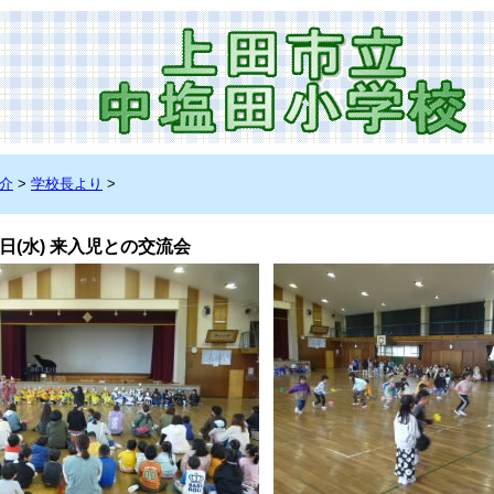
介
>
学校長より
>
 5日(水) 来入児との交流会