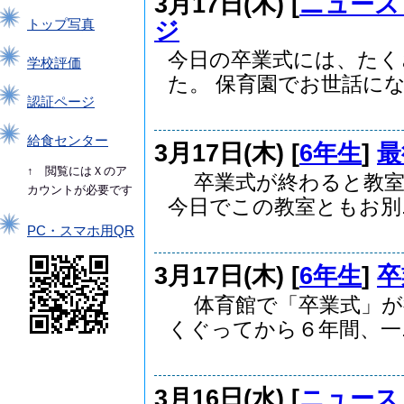
3月17日(木) [
ニュース
ジ
トップ写真
今日の卒業式には、たく
学校評価
た。 保育園でお世話になっ
認証ページ
給食センター
3月17日(木) [
6年生
]
最
↑ 閲覧にはＸのア
卒業式が終わると教室
カウントが必要です
今日でこの教室ともお別..
PC・スマホ用QR
3月17日(木) [
6年生
]
体育館で「卒業式」が
くぐってから６年間、一..
3月16日(水) [
ニュース