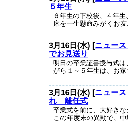
５年生
６年生の下校後、４年生
床を一生懸命みがくお友..
3月16日(水) [
ニュース
でお見送り
明日の卒業証書授与式は
がら１～５年生は、お家で.
3月16日(水) [
ニュース
れ 離任式
卒業式を前に、大好きな
この年度末の異動で、中塩.