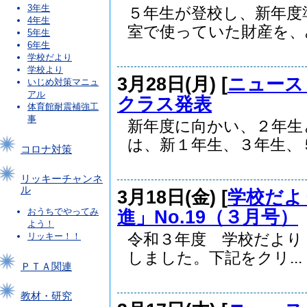
3年生
５年生が登校し、新年度
4年生
室で使っていた財産を、み.
5年生
6年生
学校だより
学校より
3月28日(月) [
ニュース
いじめ対策マニュ
アル
クラス発表
体育館耐震補強工
事
新年度に向かい、２年生
は、新１年生、３年生、５.
コロナ対策
リッキーチャンネ
ル
3月18日(金) [
学校だよ
進」No.19（３月号）
おうちでやってみ
よう！
令和３年度 学校だより
リッキー！！
しました。下記をクリ...
ＰＴＡ関連
教材・研究