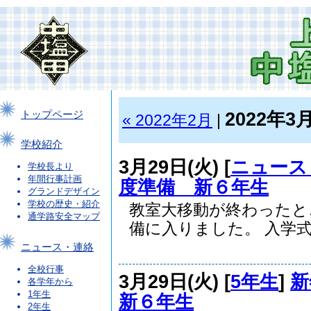
2022年3
トップページ
« 2022年2月
|
学校紹介
3月29日(火) [
ニュース
学校長より
年間行事計画
度準備 新６年生
グランドデザイン
学校の歴史・紹介
教室大移動が終わったと
通学路安全マップ
備に入りました。 入学式.
ニュース・連絡
全校行事
3月29日(火) [
5年生
]
新
各学年から
1年生
新６年生
2年生