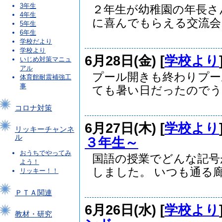
3年生
２年生が幼稚園の年長さ
4年生
に喜んでもらえる交流会..
5年生
6年生
学校だより
学校より
6月28日(金) [
学校より
いじめ対策マニュ
アル
プール開きも終わりプー
体育館耐震補強工
事
ても暑い日だったのでうれ
コロナ対策
6月27日(木) [
学校より
リッキーチャンネ
ル
３年生～
おうちでやってみ
国語の授業でどんな記号
よう！
しました。 いつも通る廊.
リッキー！！
ＰＴＡ関連
6月26日(水) [
学校より
教材・研究