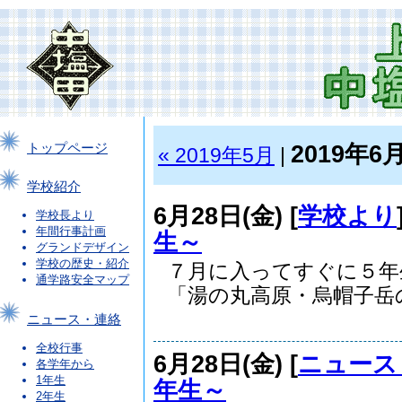
2019年6
トップページ
« 2019年5月
|
学校紹介
6月28日(金) [
学校より
学校長より
年間行事計画
生～
グランドデザイン
学校の歴史・紹介
７月に入ってすぐに５年
通学路安全マップ
「湯の丸高原・烏帽子岳の.
ニュース・連絡
全校行事
6月28日(金) [
ニュース
各学年から
1年生
年生～
2年生