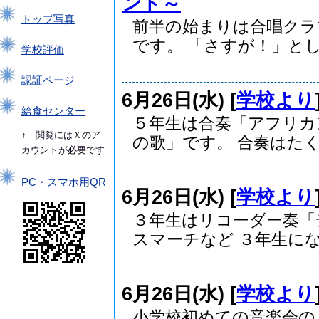
ンド～
トップ写真
前半の始まりは合唱クラ
です。 「さすが！」とし.
学校評価
認証ページ
6月26日(水) [
学校より
給食センター
５年生は合奏「アフリカ
↑ 閲覧にはＸのア
の歌」です。 合奏はたく.
カウントが必要です
PC・スマホ用QR
6月26日(水) [
学校より
３年生はリコーダー奏「
スマーチなど ３年生にな.
6月26日(水) [
学校より
小学校初めての音楽会の