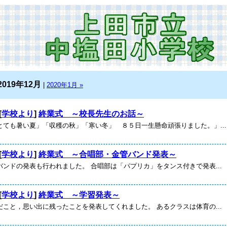
2019年12月
|
2020年1月 »
[
学校より
]
終業式 ～校長先生のお話～
とても暑い夏」「収穫の秋」「寒い冬」 ８５日一生懸命頑張りました。」...
[
学校より
]
終業式 ～合唱部・金管バンド発表～
バンドの発表も行われました。 合唱部は「パプリカ」をタンス付きで発表...
[
学校より
]
終業式 ～学習発表～
だこと，思い出に残ったことを発表してくれました。 あるクラスは体育の...