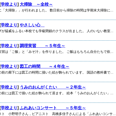
[
学校より
]
大掃除 ～全校～
に「大掃除」」が行われました。 数日前から掃除の時間は学期末大掃除に...
[
学校より
]
やさしい心
ザが猛威をふるい本校でも学級閉鎖のクラスが出ました。 人のいない教室...
[
学校より
]
調理実習 ～５年生～
実習は「ご飯」と「みそ汁」を作りました。 ご飯はもちろん自分たちで炊...
[
学校より
]
図工の時間 ～４年生～
の前の廊下には図工の時間に描いた絵が飾られています。 国語の教科書で...
[
学校より
]
うみのおんがくたい ～２年生～
の前には図工で描いた絵が飾られて居ます。 絵本「うみのおんがくたい」...
[
学校より
]
ふれあいコンサート ～５年生～
スト 小野明子さん，ピアニスト 高橋多佳子さんによる「ふれあいコンサ...