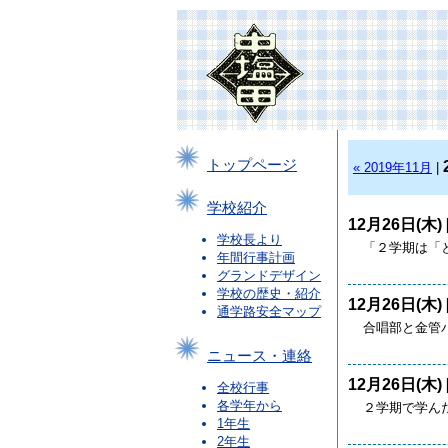
トップページ
« 2019年11月
|
学校紹介
12月26日(木) 
学校長より
「２学期は「
年間行事計画
グランドデザイン
学校の歴史・紹介
12月26日(木) 
通学路安全マップ
合唱部と金管
ニュース・連絡
12月26日(木) 
全校行事
各学年から
２学期で学ん
1年生
2年生