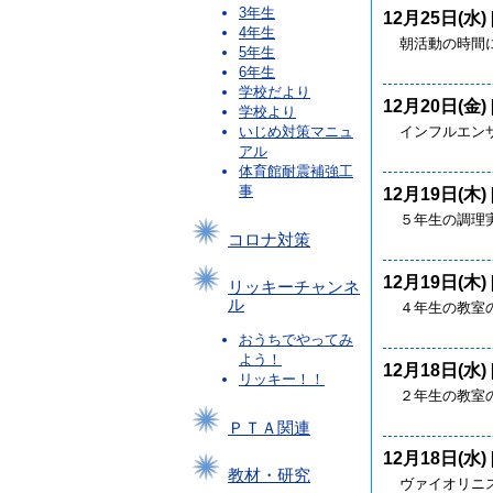
3年生
12月25日(水) 
4年生
朝活動の時間
5年生
6年生
学校だより
12月20日(金) 
学校より
インフルエン
いじめ対策マニュ
アル
体育館耐震補強工
事
12月19日(木) 
５年生の調理
コロナ対策
12月19日(木) 
リッキーチャンネ
ル
４年生の教室
おうちでやってみ
よう！
12月18日(水) 
リッキー！！
２年生の教室
ＰＴＡ関連
12月18日(水) 
教材・研究
ヴァイオリニ