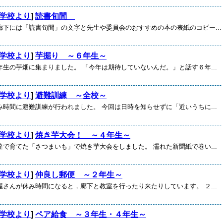
学校より
]
読書旬間
廊下には「読書旬間」の文字と先生や委員会のおすすめの本の表紙のコピー...
学校より
]
芋掘り ～６年生～
年生の芋畑に集まりました。 「今年は期待していないんだ。」と話す６年...
学校より
]
避難訓練 ～全校～
み時間に避難訓練が行われました。 今回は日時を知らせずに「近いうちに...
学校より
]
焼き芋大会！ ～４年生～
達で育てた「さつまいも」で焼き芋大会をしました。 濡れた新聞紙で巻い...
学校より
]
仲良し郵便 ～２年生～
屋さんが休み時間になると，廊下と教室を行ったり来たりしています。 ２...
学校より
]
ペア給食 ～３年生・４年生～