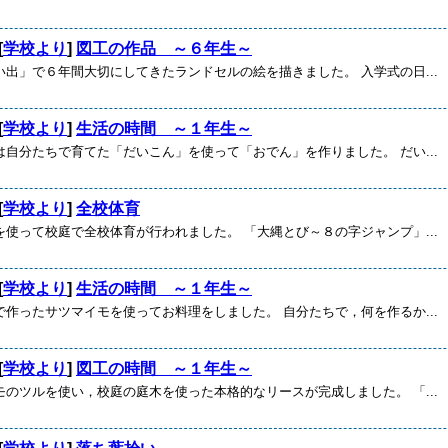
[
学校より
]
図工の作品 ～６年生～
い出」で６年間大切にしてきたランドセルの絵を描きました。 入学式の日...
[
学校より
]
生活の時間 ～１年生～
は自分たちで育てた「だいこん」を使って「おでん」を作りました。 だい...
[
学校より
]
全校体育
を使って校庭で全校体育が行われました。 「大縄とび～８の字ジャンプ」...
[
学校より
]
生活の時間 ～１年生～
で作ったサツマイモを使ってお料理をしました。 自分たちで，何を作るか...
[
学校より
]
図工の時間 ～１年生～
モのツルを使い，校庭の庭木を使った本格的なリースが完成しました。 「...