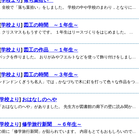
[
学校より
]
落ち葉拾い
，全校で「落ち葉拾い」をしました。 学校の中や学校のまわり，となりに...
[
学校より
]
図工の時間 ～１年生～
クリスマスももうすぐです。 １年生はリースづくりをはじめました。 ...
[
学校より
]
図工の作品 ～１年生～
バックを作りました。 おりがみやフエルトなどを使って飾り付けをしまし...
[
学校より
]
図工の時間 ～３年生～
ンドンドンくぎうち名人」では，かなづちで木に釘を打って色々な作品をつ...
学校より
]
おはなしのへや
「おはなしのへや」がありました。 先生方が図書館の廊下の壁に読み聞か...
学校より
]
修学旅行新聞 ～６年生～
の前に「修学旅行新聞」が貼られています。 内容もとてもおもしろいので...