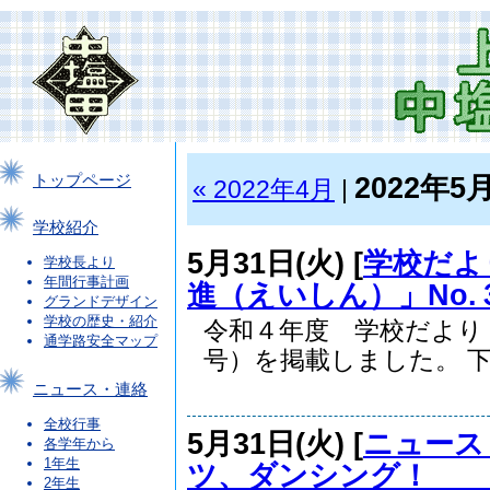
2022年5
トップページ
« 2022年4月
|
学校紹介
5月31日(火) [
学校だよ
学校長より
年間行事計画
進（えいしん）」No.
グランドデザイン
学校の歴史・紹介
令和４年度 学校だより
通学路安全マップ
号）を掲載しました。 下.
ニュース・連絡
全校行事
5月31日(火) [
ニュース
各学年から
1年生
ツ、ダンシング！ 
2年生