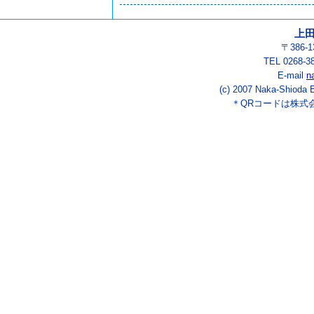
上
〒386-
TEL 0268-3
E-mail
n
(c) 2007 Naka-Shioda E
＊QRコードは株式