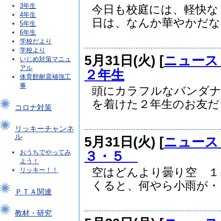
3年生
今日も校庭には、軽快な
4年生
日は、なんか華やかだなぁ
5年生
6年生
学校だより
学校より
5月31日(火) [
ニュース
いじめ対策マニュ
アル
２年生
体育館耐震補強工
事
頭にカラフルなバンダ
を着けた２年生のお友だち
コロナ対策
リッキーチャンネ
ル
5月31日(火) [
ニュース
３・５
おうちでやってみ
よう！
空はどんより曇り空 １
リッキー！！
くると、何やら小雨が・・.
ＰＴＡ関連
教材・研究