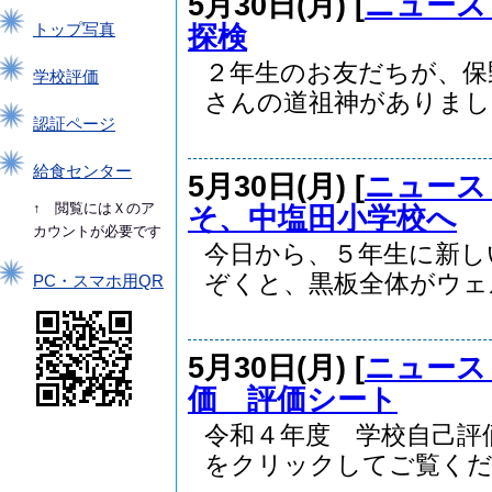
5月30日(月) [
ニュース
探検
トップ写真
２年生のお友だちが、保
学校評価
さんの道祖神がありました
認証ページ
給食センター
5月30日(月) [
ニュース
↑ 閲覧にはＸのア
そ、中塩田小学校へ
カウントが必要です
今日から、５年生に新し
ぞくと、黒板全体がウェル.
PC・スマホ用QR
5月30日(月) [
ニュース
価 評価シート
令和４年度 学校自己評
をクリックしてご覧くださ