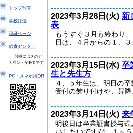
トップ写真
2023年3月28日(火)
新
学校評価
表
もうすぐ３月も終わり、
認証ページ
日は、４月からの１、３、.
給食センター
↑ 閲覧にはＸのア
2023年3月15日(水)
卒
カウントが必要です
生と先生方
PC・スマホ用QR
４、５年生は、明日の卒
受付の飾り付けや、昇降..
2023年3月14日(火)
来
明後日は卒業証書授与式
いしたいですが、１～５..