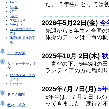
3年生
た。 ５年生にとっては初挑
4年生
5年生
6年生
学校だより
2026年5月22日(金)
今
学校より
いじめ対策マニュ
先週から６年生と合同の
アル
体操のテーマは「命の軌..
体育館耐震補強工
事
コロナ対策
2025年10月 2日(木)
秋
青空の下、5年3組の田
リッキーチャンネ
ル
ランティアの方に稲刈り..
おうちでやってみ
よう！
リッキー！！
2025年7月 7日(月)
5
ＰＴＡ関連
5年生は、７月２日（水
ってきました。期待と不..
教材・研究