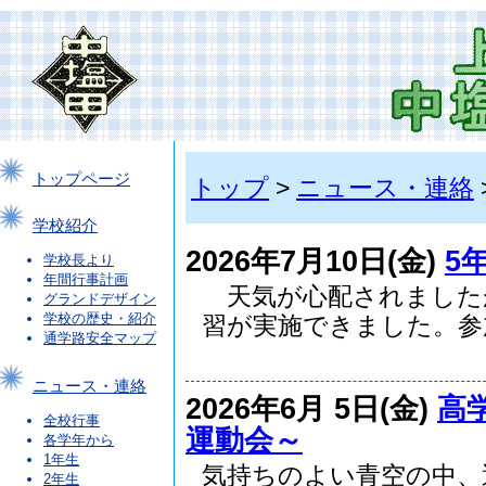
トップページ
トップ
>
ニュース・連絡
学校紹介
2026年7月10日(金)
5
学校長より
年間行事計画
天気が心配されました
グランドデザイン
学校の歴史・紹介
習が実施できました。参加.
通学路安全マップ
ニュース・連絡
2026年6月 5日(金)
高
全校行事
運動会～
各学年から
1年生
気持ちのよい青空の中、
2年生