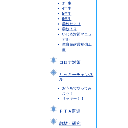
3年生
4年生
5年生
6年生
学校だより
学校より
いじめ対策マニュ
アル
体育館耐震補強工
事
コロナ対策
リッキーチャンネ
ル
おうちでやってみ
よう！
リッキー！！
ＰＴＡ関連
教材・研究