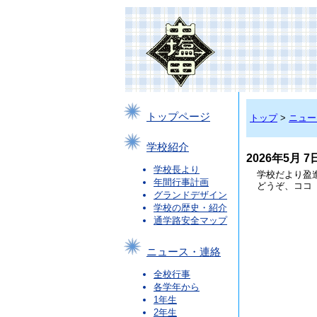
トップページ
トップ
>
ニュー
学校紹介
2026年5月
学校長より
学校だより盈
年間行事計画
どうぞ、ココ
グランドデザイン
学校の歴史・紹介
通学路安全マップ
ニュース・連絡
全校行事
各学年から
1年生
2年生