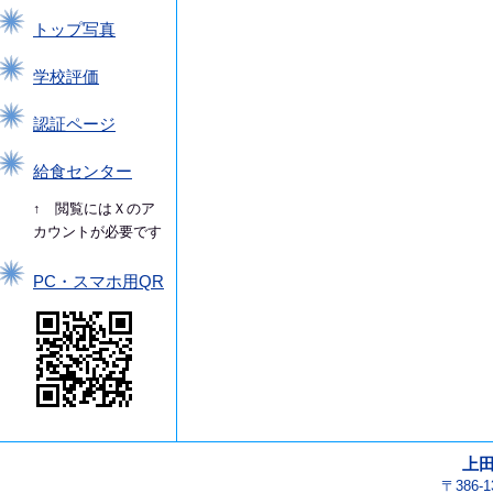
トップ写真
学校評価
認証ページ
給食センター
↑ 閲覧にはＸのア
カウントが必要です
PC・スマホ用QR
上
〒386-