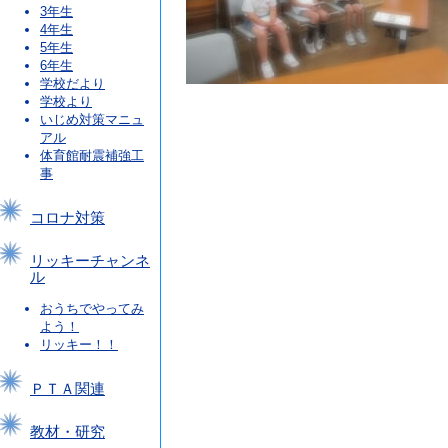
3年生
4年生
5年生
6年生
学校だより
学校より
いじめ対策マニュ
アル
体育館耐震補強工
事
コロナ対策
リッキーチャンネ
ル
おうちでやってみ
よう！
リッキー！！
ＰＴＡ関連
教材・研究