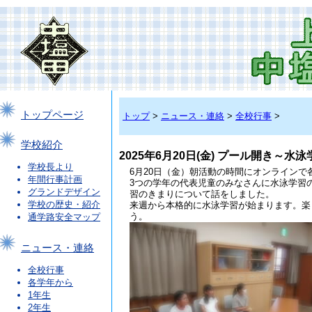
トップページ
トップ
>
ニュース・連絡
>
全校行事
>
学校紹介
2025年6月20日(金) プール開き～
学校長より
6月20日（金）朝活動の時間にオンライン
年間行事計画
3つの学年の代表児童のみなさんに水泳学習
グランドデザイン
習のきまりについて話をしました。
学校の歴史・紹介
来週から本格的に水泳学習が始まります。楽
う。
通学路安全マップ
ニュース・連絡
全校行事
各学年から
1年生
2年生