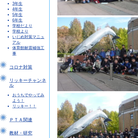
3年生
4年生
5年生
6年生
学校だより
学校より
いじめ対策マニュ
アル
体育館耐震補強工
事
コロナ対策
リッキーチャンネ
ル
おうちでやってみ
よう！
リッキー！！
ＰＴＡ関連
教材・研究