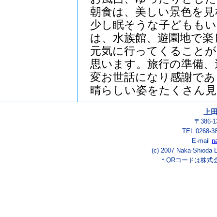
朝食は、美しい景色を見
少し眠そうな子どももい
は、水族館、遊園地で楽
元気に行ってくることが
思います。旅行の準備、
変お世話になり感謝であ
晴らしい姿をたくさん見
上
〒386-
TEL 0268-3
E-mail
n
(c) 2007 Naka-Shioda E
＊QRコードは株式