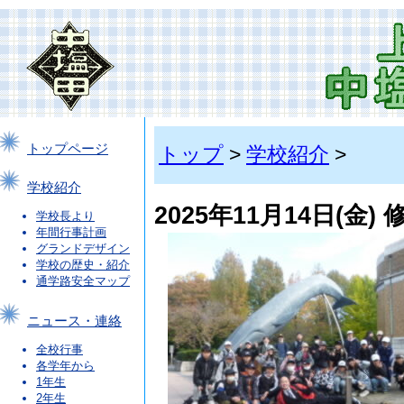
トップページ
トップ
>
学校紹介
>
学校紹介
2025年11月14日(
学校長より
年間行事計画
グランドデザイン
学校の歴史・紹介
通学路安全マップ
ニュース・連絡
全校行事
各学年から
1年生
2年生