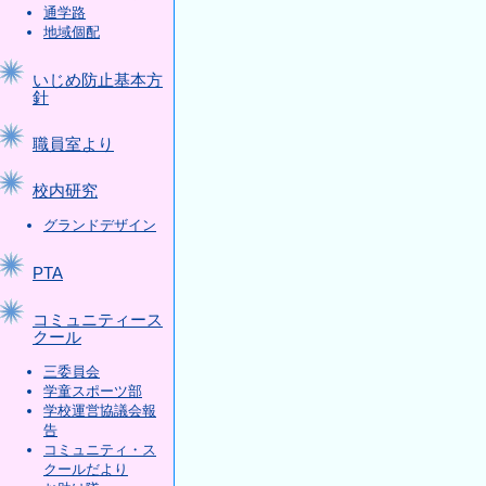
通学路
地域個配
いじめ防止基本方
針
職員室より
校内研究
グランドデザイン
PTA
コミュニティース
クール
三委員会
学童スポーツ部
学校運営協議会報
告
コミュニティ・ス
クールだより