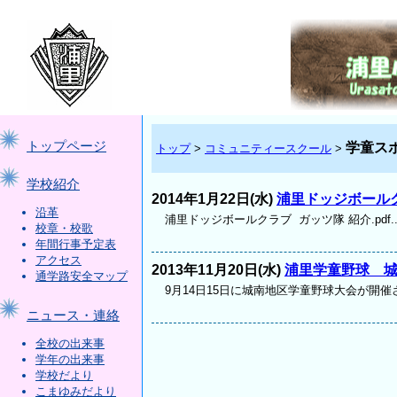
トップページ
学童ス
トップ
>
コミュニティースクール
>
学校紹介
2014年1月22日(水)
浦里ドッジボール
沿革
浦里ドッジボールクラブ ガッツ隊 紹介.pdf..
校章・校歌
年間行事予定表
アクセス
2013年11月20日(水)
浦里学童野球 
通学路安全マップ
9月14日15日に城南地区学童野球大会が開催され.
ニュース・連絡
全校の出来事
学年の出来事
学校だより
こまゆみだより