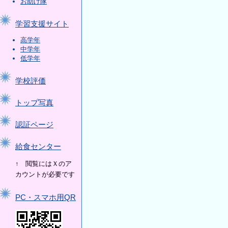
お助け隊
学習支援サイト
高学年
中学年
低学年
学校評価
トップ写真
認証ページ
給食センター
↑ 閲覧にはＸのア
カウントが必要です
PC・スマホ用QR