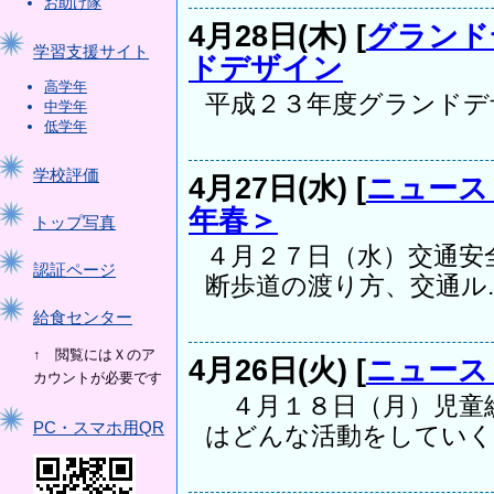
お助け隊
4月28日(木) [
グランド
学習支援サイト
ドデザイン
高学年
平成２３年度グランドデザイン h
中学年
低学年
学校評価
4月27日(水) [
ニュース
年春＞
トップ写真
４月２７日（水）交通安
認証ページ
断歩道の渡り方、交通ル..
給食センター
↑ 閲覧にはＸのア
4月26日(火) [
ニュース
カウントが必要です
４月１８日（月）児童
PC・スマホ用QR
はどんな活動をしていくか