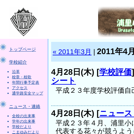
2011年4
トップページ
« 2011年3月
|
学校紹介
4月28日(木) [
学校評価
沿革
校章・校歌
シート
年間行事予定表
アクセス
平成２３年度学校評価自己評価シ
通学路安全マップ
ニュース・連絡
4月28日(木) [
ニュース
全校の出来事
学年の出来事
平成２３年４月、浦里小
学校だより
代表する花々が競うように.
こまゆみだより