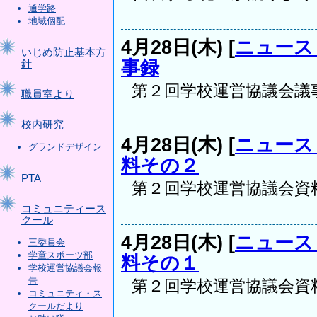
通学路
地域個配
4月28日(木) [
ニュース
いじめ防止基本方
事録
針
第２回学校運営協議会議事録 h23
職員室より
校内研究
4月28日(木) [
ニュース
グランドデザイン
料その２
PTA
第２回学校運営協議会資料その２ 
コミュニティース
クール
4月28日(木) [
ニュース
三委員会
学童スポーツ部
料その１
学校運営協議会報
告
第２回学校運営協議会資料その１ h
コミュニティ・ス
クールだより