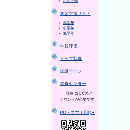
お助け隊
学習支援サイト
高学年
中学年
低学年
学校評価
トップ写真
認証ページ
給食センター
↑ 閲覧にはＸのア
カウントが必要です
PC・スマホ用QR