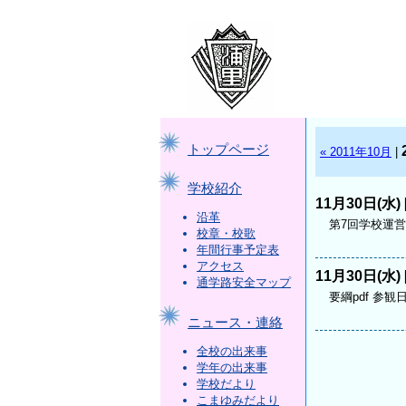
トップページ
« 2011年10月
|
学校紹介
11月30日(水) 
沿革
第7回学校運営協
校章・校歌
年間行事予定表
アクセス
11月30日(水) 
通学路安全マップ
要綱pdf 参観日
ニュース・連絡
全校の出来事
学年の出来事
学校だより
こまゆみだより