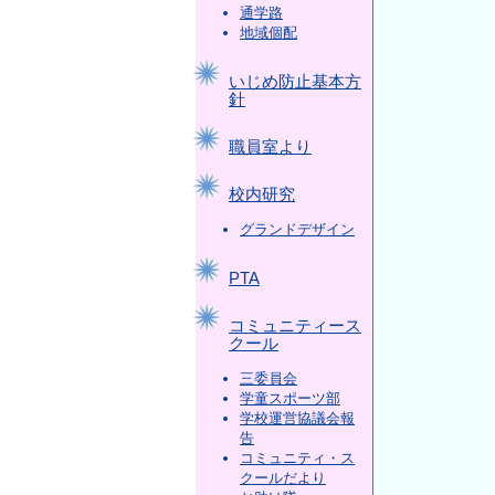
通学路
地域個配
いじめ防止基本方
針
職員室より
校内研究
グランドデザイン
PTA
コミュニティース
クール
三委員会
学童スポーツ部
学校運営協議会報
告
コミュニティ・ス
クールだより