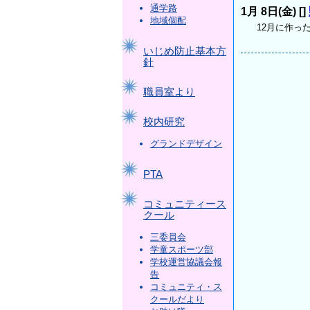
通学路
1月 8日(金) [
]
地域個配
12月に作った
いじめ防止基本方
針
職員室より
校内研究
グランドデザイン
PTA
コミュニティース
クール
三委員会
学童スポーツ部
学校運営協議会報
告
コミュニティ・ス
クールだより