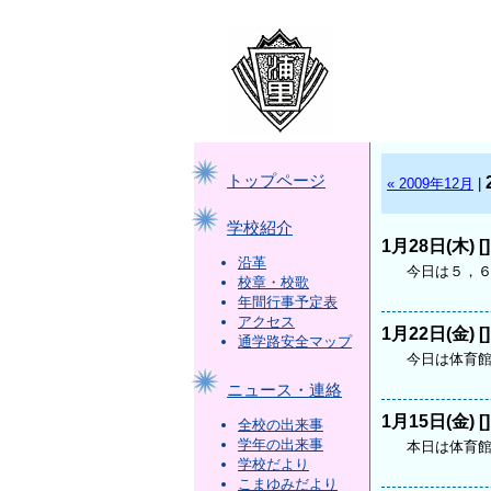
トップページ
« 2009年12月
|
学校紹介
1月28日(木) [
沿革
今日は５，６
校章・校歌
年間行事予定表
アクセス
1月22日(金) [
通学路安全マップ
今日は体育館
ニュース・連絡
1月15日(金) [
全校の出来事
学年の出来事
本日は体育館
学校だより
こまゆみだより