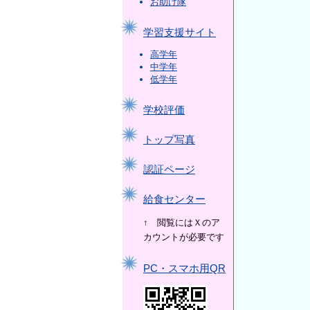
お助け隊
学習支援サイト
高学年
中学年
低学年
学校評価
トップ写真
認証ページ
給食センター
↑ 閲覧にはＸのア
カウントが必要です
PC・スマホ用QR