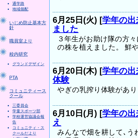
通学路
地域個配
6月25日(火) [
学年の出
いじめ防止基本方
ました
針
３年生がお助け隊の方々
職員室より
の株を植えました。 鮮やか
校内研究
グランドデザイン
6月20日(木) [
学年の出
体験
PTA
やぎの乳搾り体験があ
コミュニティース
クール
三委員会
6月10日(月) [
学年の出
学童スポーツ部
学校運営協議会報
え
告
コミュニティ・ス
みんなで畑を耕して､う
クールだより