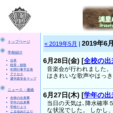
2019年6
トップページ
« 2019年5月
|
学校紹介
6月28日(金) [
全校の出
沿革
校章・校歌
音楽会が行われました。
年間行事予定表
アクセス
はきれいな歌声やはっきり
通学路安全マップ
ニュース・連絡
6月27日(木) [
学年の出
全校の出来事
当日の天気は､降水確率
学年の出来事
学校だより
な状況でした。 しかし、.
こまゆみだより