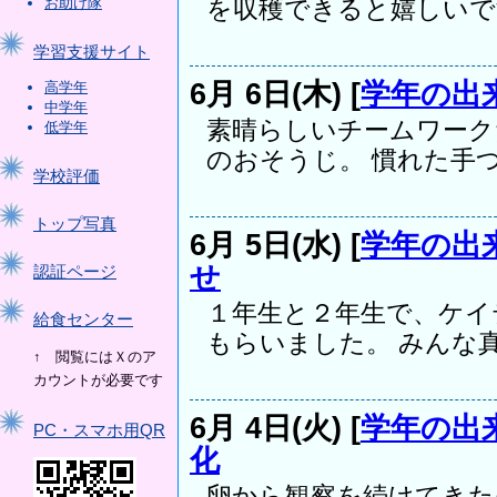
お助け隊
を収穫できると嬉しいです
学習支援サイト
6月 6日(木) [
学年の出
高学年
中学年
素晴らしいチームワーク
低学年
のおそうじ。 慣れた手つ.
学校評価
トップ写真
6月 5日(水) [
学年の出
せ
認証ページ
１年生と２年生で、ケイ
給食センター
もらいました。 みんな真.
↑ 閲覧にはＸのア
カウントが必要です
6月 4日(火) [
学年の出
PC・スマホ用QR
化
卵から観察を続けてきた