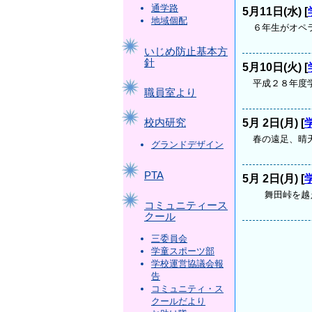
通学路
5月11日(水) [
地域個配
６年生がオペ
いじめ防止基本方
針
5月10日(火) [
平成２８年度
職員室より
5月 2日(月) [
校内研究
春の遠足、晴
グランドデザイン
PTA
5月 2日(月) [
舞田峠を越え
コミュニティース
クール
三委員会
学童スポーツ部
学校運営協議会報
告
コミュニティ・ス
クールだより