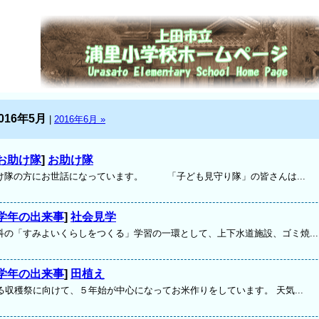
016年5月
|
2016年6月 »
お助け隊
]
お助け隊
け隊の方にお世話になっています。 「子ども見守り隊」の皆さんは...
学年の出来事
]
社会見学
科の「すみよいくらしをつくる」学習の一環として、上下水道施設、ゴミ焼...
学年の出来事
]
田植え
る収穫祭に向けて、５年始が中心になってお米作りをしています。 天気...