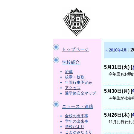
トップページ
2
« 2016年4月
|
学校紹介
5月31日(火) [
沿革
今年度もお助
校章・校歌
年間行事予定表
アクセス
5月30日(月) [
通学路安全マップ
４年生が社会
ニュース・連絡
5月26日(木) [
全校の出来事
学年の出来事
11月に行われ
学校だより
こまゆみだより