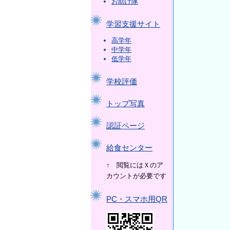
お助け隊
学習支援サイト
高学年
中学年
低学年
学校評価
トップ写真
認証ページ
給食センター
↑ 閲覧にはＸのア
カウントが必要です
PC・スマホ用QR