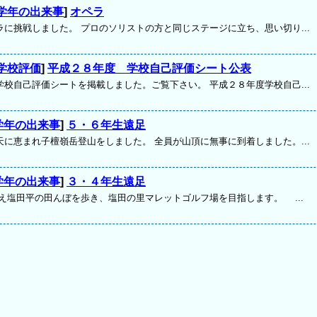
学年の出来事
]
オペラ
ラに挑戦しました。 プロのソリストの方と同じステージに立ち、思い切り...
学校評価
]
平成２８年度 学校自己評価シート公表
学校自己評価シートを掲載しました。ご覧下さい。 平成２８年度学校自己...
学年の出来事
]
５・６年生遠足
天に恵まれ子檀嶺岳登山をしました。 全員が山頂に無事に到着しました。...
学年の出来事
]
３・４年生遠足
塩田平の田んぼを歩き、塩田の里マレットゴルフ場を目指します。 ...