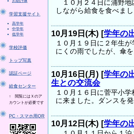
お助け隊
１０月２４日に浦野地
しながら給食を食べました
学習支援サイト
高学年
中学年
10月19日(木) [
学年の
低学年
１０月１９日に２年生が
学校評価
にくの雨でしたが、傘をさ
トップ写真
10月16日(月) [
学年の
認証ページ
生との交流会
給食センター
１０月１６日に菅平小学
↑ 閲覧にはＸのア
に来ました。ダンスを発表.
カウントが必要です
PC・スマホ用QR
10月12日(木) [
学年の
１０月１１日から１泊