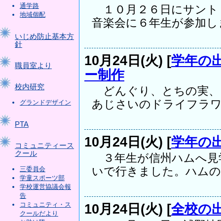
通学路
１０月２６日にサント
地域個配
音楽会に６年生が参加しま.
いじめ防止基本方
針
10月24日(火) [
学年の
職員室より
ー制作
校内研究
どんぐり、とちの実、
あじさいのドライフラワー
グランドデザイン
PTA
10月24日(火) [
学年の
コミュニティース
クール
３年生が信州ハムへ見
いで行きました。ハムの製
三委員会
学童スポーツ部
学校運営協議会報
告
コミュニティ・ス
10月24日(火) [
全校の
クールだより