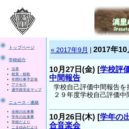
2017年1
トップページ
« 2017年9月
|
学校紹介
10月27日(金) [
学校評
沿革
校章・校歌
中間報告
年間行事予定表
アクセス
学校自己評価中間報告を
通学路安全マップ
２９年度学校自己評価中間.
ニュース・連絡
全校の出来事
10月26日(木) [
学年の
学年の出来事
学校だより
合音楽会
こまゆみだより