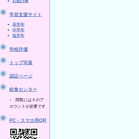
お助け隊
学習支援サイト
高学年
中学年
低学年
学校評価
トップ写真
認証ページ
給食センター
↑ 閲覧にはＸのア
カウントが必要です
PC・スマホ用QR