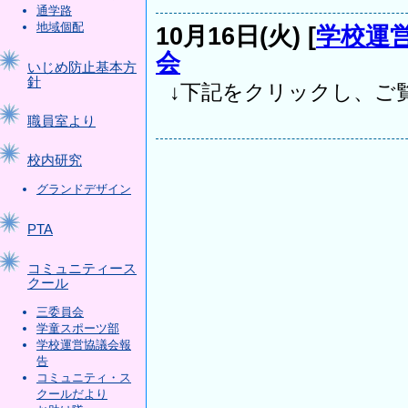
通学路
地域個配
10月16日(火) [
学校運
会
いじめ防止基本方
針
↓下記をクリックし、ご覧下さい。 
職員室より
校内研究
グランドデザイン
PTA
コミュニティース
クール
三委員会
学童スポーツ部
学校運営協議会報
告
コミュニティ・ス
クールだより