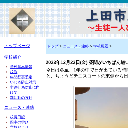
トップページ
トップ
>
ニュース・連絡
>
学校風景
>
学校紹介
2023年12月22日(金) 昼間がいちばん
学校基本情報
今日は冬至、1年の中で日が出ている時
校歌
と、ちょうどテニスコートの東側から
年間行事予定
いじめ防止対策
非違行為防止に向
けて
部活動の方針
ニュース・連絡
校長日記
四中の学び
学校だより