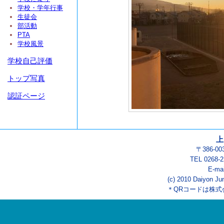
学校・学年行事
生徒会
部活動
PTA
学校風景
学校自己評価
トップ写真
認証ページ
上
〒386-
TEL 0268-
E-ma
(c) 2010 Daiyon Jun
＊QRコードは株