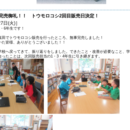
完売御礼！！ トウモロコシ2回目販売日決定！
27日(火)］
・6年生です！
真田でトウモロコシ販売を行ったところ、無事完売しました！
いた皆様、ありがとうございました！！
学校へ戻ってきて、振り返りをしました。できたこと・改善が必要なこと、学
合ったことは、次回販売担当の1・3・4年生に引き継ぎます。