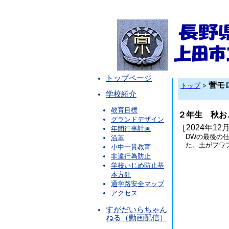
トップページ
菅モ
トップ
>
学校紹介
教育目標
２年生 秋お
グランドデザイン
［2024年12月
年間行事計画
DWの最後の
沿革
た。土がフワ
小中一貫教育
非違行為防止
学校いじめ防止基
本方針
通学路安全マップ
アクセス
すがだいらちゃん
ねる（動画配信）