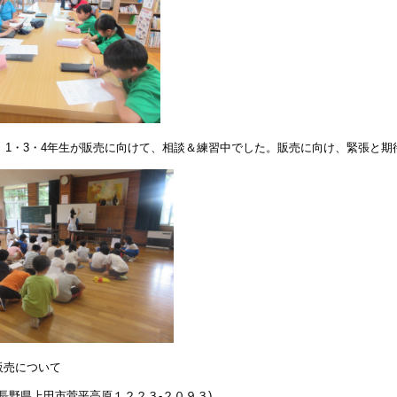
、1・3・4年生が販売に向けて、相談＆練習中でした。販売に向け、緊張と期
販売について
】
長野県上田市菅平高原１２２３‐２０９３)